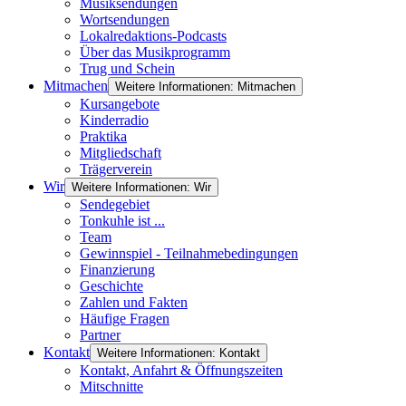
Musiksendungen
Wortsendungen
Lokalredaktions-Podcasts
Über das Musikprogramm
Trug und Schein
Mitmachen
Weitere Informationen: Mitmachen
Kursangebote
Kinderradio
Praktika
Mitgliedschaft
Trägerverein
Wir
Weitere Informationen: Wir
Sendegebiet
Tonkuhle ist ...
Team
Gewinnspiel - Teilnahmebedingungen
Finanzierung
Geschichte
Zahlen und Fakten
Häufige Fragen
Partner
Kontakt
Weitere Informationen: Kontakt
Kontakt, Anfahrt & Öffnungszeiten
Mitschnitte