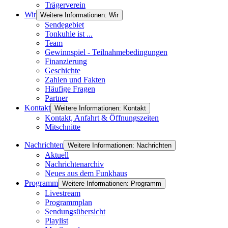
Trägerverein
Wir
Weitere Informationen: Wir
Sendegebiet
Tonkuhle ist ...
Team
Gewinnspiel - Teilnahmebedingungen
Finanzierung
Geschichte
Zahlen und Fakten
Häufige Fragen
Partner
Kontakt
Weitere Informationen: Kontakt
Kontakt, Anfahrt & Öffnungszeiten
Mitschnitte
Nachrichten
Weitere Informationen: Nachrichten
Aktuell
Nachrichtenarchiv
Neues aus dem Funkhaus
Programm
Weitere Informationen: Programm
Livestream
Programmplan
Sendungsübersicht
Playlist