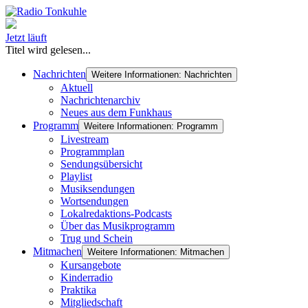
Jetzt läuft
Titel wird gelesen...
Nachrichten
Weitere Informationen: Nachrichten
Aktuell
Nachrichtenarchiv
Neues aus dem Funkhaus
Programm
Weitere Informationen: Programm
Livestream
Programmplan
Sendungsübersicht
Playlist
Musiksendungen
Wortsendungen
Lokalredaktions-Podcasts
Über das Musikprogramm
Trug und Schein
Mitmachen
Weitere Informationen: Mitmachen
Kursangebote
Kinderradio
Praktika
Mitgliedschaft