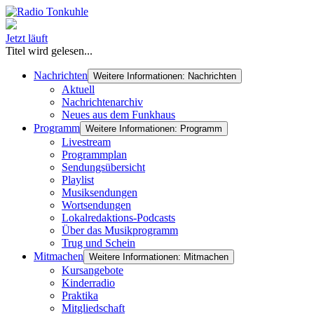
Jetzt läuft
Titel wird gelesen...
Nachrichten
Weitere Informationen: Nachrichten
Aktuell
Nachrichtenarchiv
Neues aus dem Funkhaus
Programm
Weitere Informationen: Programm
Livestream
Programmplan
Sendungsübersicht
Playlist
Musiksendungen
Wortsendungen
Lokalredaktions-Podcasts
Über das Musikprogramm
Trug und Schein
Mitmachen
Weitere Informationen: Mitmachen
Kursangebote
Kinderradio
Praktika
Mitgliedschaft