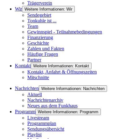
Trägerverein
Wir
Weitere Informationen: Wir
Sendegebiet
Tonkuhle ist ...
Team
Gewinnspiel - Teilnahmebedingungen
Finanzierung
Geschichte
Zahlen und Fakten
Häufige Fragen
Partner
Kontakt
Weitere Informationen: Kontakt
Kontakt, Anfahrt & Öffnungszeiten
Mitschnitte
Nachrichten
Weitere Informationen: Nachrichten
Aktuell
Nachrichtenarchiv
Neues aus dem Funkhaus
Programm
Weitere Informationen: Programm
Livestream
Programmplan
Sendungsübersicht
Playlist