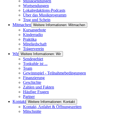
Musiksendungen
Wortsendungen
Lokalredaktions-Podcasts
Über das Musikprogramm
Trug und Schein
Mitmachen
Weitere Informationen: Mitmachen
Kursangebote
Kinderradio
Praktika
Mitgliedschaft
Trägerverein
Wir
Weitere Informationen: Wir
Sendegebiet
Tonkuhle ist ...
Team
Gewinnspiel - Teilnahmebedingungen
Finanzierung
Geschichte
Zahlen und Fakten
Häufige Fragen
Partner
Kontakt
Weitere Informationen: Kontakt
Kontakt, Anfahrt & Öffnungszeiten
Mitschnitte