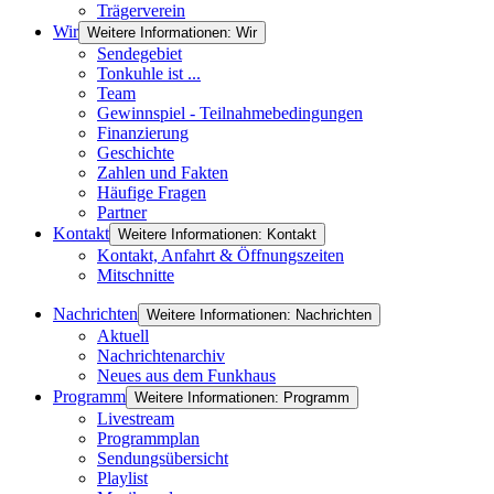
Trägerverein
Wir
Weitere Informationen: Wir
Sendegebiet
Tonkuhle ist ...
Team
Gewinnspiel - Teilnahmebedingungen
Finanzierung
Geschichte
Zahlen und Fakten
Häufige Fragen
Partner
Kontakt
Weitere Informationen: Kontakt
Kontakt, Anfahrt & Öffnungszeiten
Mitschnitte
Nachrichten
Weitere Informationen: Nachrichten
Aktuell
Nachrichtenarchiv
Neues aus dem Funkhaus
Programm
Weitere Informationen: Programm
Livestream
Programmplan
Sendungsübersicht
Playlist