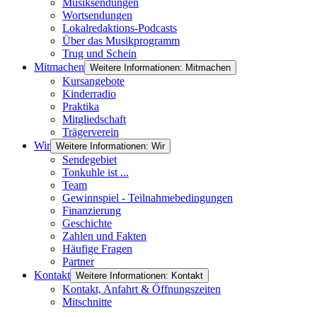
Musiksendungen
Wortsendungen
Lokalredaktions-Podcasts
Über das Musikprogramm
Trug und Schein
Mitmachen
Weitere Informationen: Mitmachen
Kursangebote
Kinderradio
Praktika
Mitgliedschaft
Trägerverein
Wir
Weitere Informationen: Wir
Sendegebiet
Tonkuhle ist ...
Team
Gewinnspiel - Teilnahmebedingungen
Finanzierung
Geschichte
Zahlen und Fakten
Häufige Fragen
Partner
Kontakt
Weitere Informationen: Kontakt
Kontakt, Anfahrt & Öffnungszeiten
Mitschnitte