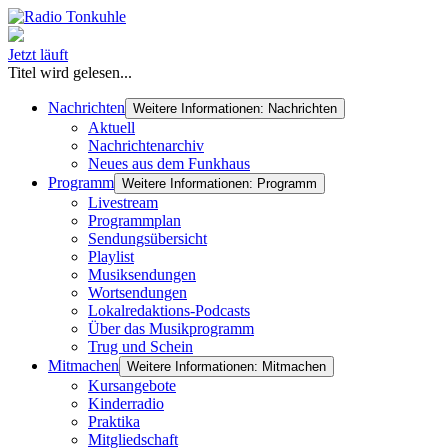
Jetzt läuft
Titel wird gelesen...
Nachrichten
Weitere Informationen: Nachrichten
Aktuell
Nachrichtenarchiv
Neues aus dem Funkhaus
Programm
Weitere Informationen: Programm
Livestream
Programmplan
Sendungsübersicht
Playlist
Musiksendungen
Wortsendungen
Lokalredaktions-Podcasts
Über das Musikprogramm
Trug und Schein
Mitmachen
Weitere Informationen: Mitmachen
Kursangebote
Kinderradio
Praktika
Mitgliedschaft