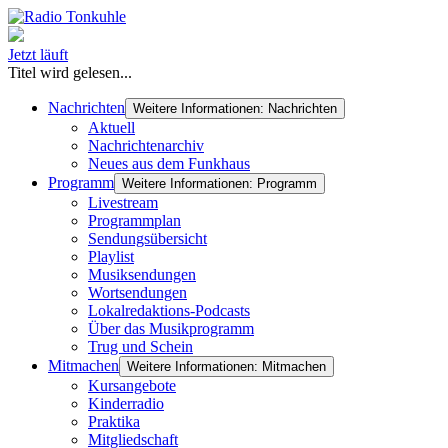
Jetzt läuft
Titel wird gelesen...
Nachrichten
Weitere Informationen: Nachrichten
Aktuell
Nachrichtenarchiv
Neues aus dem Funkhaus
Programm
Weitere Informationen: Programm
Livestream
Programmplan
Sendungsübersicht
Playlist
Musiksendungen
Wortsendungen
Lokalredaktions-Podcasts
Über das Musikprogramm
Trug und Schein
Mitmachen
Weitere Informationen: Mitmachen
Kursangebote
Kinderradio
Praktika
Mitgliedschaft