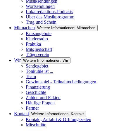
Musiksendungen
Wortsendungen
Lokalredaktions-Podcasts
Über das Musikprogramm
Trug und Schein
Mitmachen
Weitere Informationen: Mitmachen
Kursangebote
Kinderradio
Praktika
Mitgliedschaft
Trägerverein
Wir
Weitere Informationen: Wir
Sendegebiet
Tonkuhle ist ...
Team
Gewinnspiel - Teilnahmebedingungen
Finanzierung
Geschichte
Zahlen und Fakten
Häufige Fragen
Partner
Kontakt
Weitere Informationen: Kontakt
Kontakt, Anfahrt & Öffnungszeiten
Mitschnitte