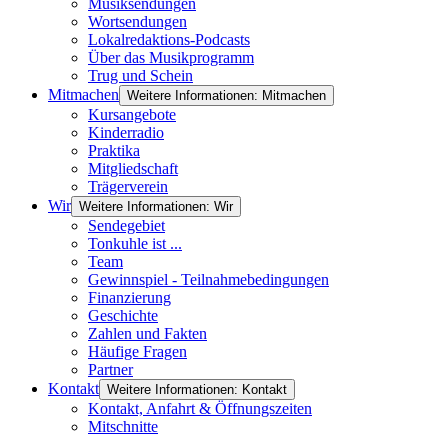
Musiksendungen
Wortsendungen
Lokalredaktions-Podcasts
Über das Musikprogramm
Trug und Schein
Mitmachen
Weitere Informationen: Mitmachen
Kursangebote
Kinderradio
Praktika
Mitgliedschaft
Trägerverein
Wir
Weitere Informationen: Wir
Sendegebiet
Tonkuhle ist ...
Team
Gewinnspiel - Teilnahmebedingungen
Finanzierung
Geschichte
Zahlen und Fakten
Häufige Fragen
Partner
Kontakt
Weitere Informationen: Kontakt
Kontakt, Anfahrt & Öffnungszeiten
Mitschnitte