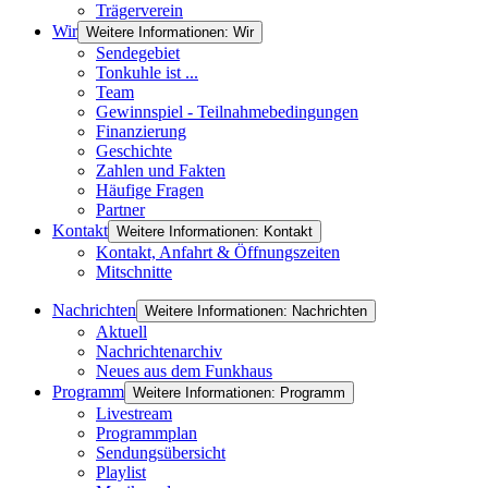
Trägerverein
Wir
Weitere Informationen: Wir
Sendegebiet
Tonkuhle ist ...
Team
Gewinnspiel - Teilnahmebedingungen
Finanzierung
Geschichte
Zahlen und Fakten
Häufige Fragen
Partner
Kontakt
Weitere Informationen: Kontakt
Kontakt, Anfahrt & Öffnungszeiten
Mitschnitte
Nachrichten
Weitere Informationen: Nachrichten
Aktuell
Nachrichtenarchiv
Neues aus dem Funkhaus
Programm
Weitere Informationen: Programm
Livestream
Programmplan
Sendungsübersicht
Playlist