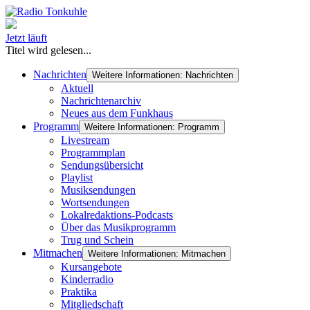
Jetzt läuft
Titel wird gelesen...
Nachrichten
Weitere Informationen: Nachrichten
Aktuell
Nachrichtenarchiv
Neues aus dem Funkhaus
Programm
Weitere Informationen: Programm
Livestream
Programmplan
Sendungsübersicht
Playlist
Musiksendungen
Wortsendungen
Lokalredaktions-Podcasts
Über das Musikprogramm
Trug und Schein
Mitmachen
Weitere Informationen: Mitmachen
Kursangebote
Kinderradio
Praktika
Mitgliedschaft