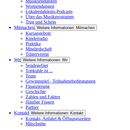
Musiksendungen
Wortsendungen
Lokalredaktions-Podcasts
Über das Musikprogramm
Trug und Schein
Mitmachen
Weitere Informationen: Mitmachen
Kursangebote
Kinderradio
Praktika
Mitgliedschaft
Trägerverein
Wir
Weitere Informationen: Wir
Sendegebiet
Tonkuhle ist ...
Team
Gewinnspiel - Teilnahmebedingungen
Finanzierung
Geschichte
Zahlen und Fakten
Häufige Fragen
Partner
Kontakt
Weitere Informationen: Kontakt
Kontakt, Anfahrt & Öffnungszeiten
Mitschnitte