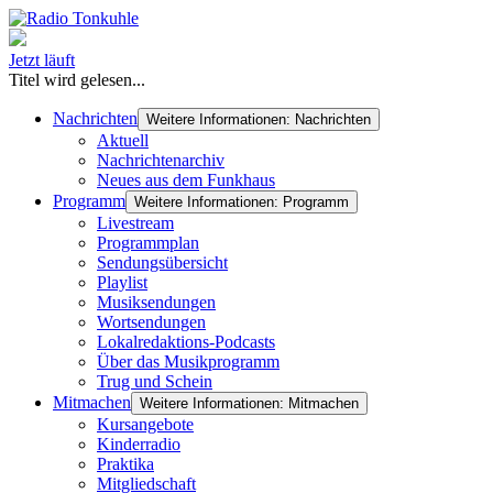
Jetzt läuft
Titel wird gelesen...
Nachrichten
Weitere Informationen: Nachrichten
Aktuell
Nachrichtenarchiv
Neues aus dem Funkhaus
Programm
Weitere Informationen: Programm
Livestream
Programmplan
Sendungsübersicht
Playlist
Musiksendungen
Wortsendungen
Lokalredaktions-Podcasts
Über das Musikprogramm
Trug und Schein
Mitmachen
Weitere Informationen: Mitmachen
Kursangebote
Kinderradio
Praktika
Mitgliedschaft