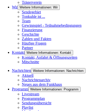
Trägerverein
Wir
Weitere Informationen: Wir
Sendegebiet
Tonkuhle ist ...
Team
Gewinnspiel - Teilnahmebedingungen
Finanzierung
Geschichte
Zahlen und Fakten
Häufige Fragen
Partner
Kontakt
Weitere Informationen: Kontakt
Kontakt, Anfahrt & Öffnungszeiten
Mitschnitte
Nachrichten
Weitere Informationen: Nachrichten
Aktuell
Nachrichtenarchiv
Neues aus dem Funkhaus
Programm
Weitere Informationen: Programm
Livestream
Programmplan
Sendungsübersicht
Playlist