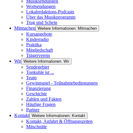
Musiksendungen
Wortsendungen
Lokalredaktions-Podcasts
Über das Musikprogramm
Trug und Schein
Mitmachen
Weitere Informationen: Mitmachen
Kursangebote
Kinderradio
Praktika
Mitgliedschaft
Trägerverein
Wir
Weitere Informationen: Wir
Sendegebiet
Tonkuhle ist ...
Team
Gewinnspiel - Teilnahmebedingungen
Finanzierung
Geschichte
Zahlen und Fakten
Häufige Fragen
Partner
Kontakt
Weitere Informationen: Kontakt
Kontakt, Anfahrt & Öffnungszeiten
Mitschnitte