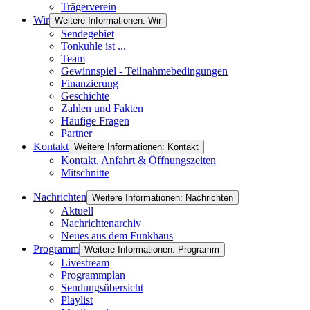
Trägerverein
Wir
Weitere Informationen: Wir
Sendegebiet
Tonkuhle ist ...
Team
Gewinnspiel - Teilnahmebedingungen
Finanzierung
Geschichte
Zahlen und Fakten
Häufige Fragen
Partner
Kontakt
Weitere Informationen: Kontakt
Kontakt, Anfahrt & Öffnungszeiten
Mitschnitte
Nachrichten
Weitere Informationen: Nachrichten
Aktuell
Nachrichtenarchiv
Neues aus dem Funkhaus
Programm
Weitere Informationen: Programm
Livestream
Programmplan
Sendungsübersicht
Playlist