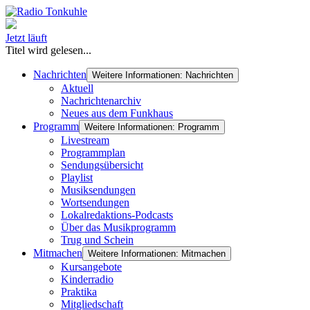
Jetzt läuft
Titel wird gelesen...
Nachrichten
Weitere Informationen: Nachrichten
Aktuell
Nachrichtenarchiv
Neues aus dem Funkhaus
Programm
Weitere Informationen: Programm
Livestream
Programmplan
Sendungsübersicht
Playlist
Musiksendungen
Wortsendungen
Lokalredaktions-Podcasts
Über das Musikprogramm
Trug und Schein
Mitmachen
Weitere Informationen: Mitmachen
Kursangebote
Kinderradio
Praktika
Mitgliedschaft