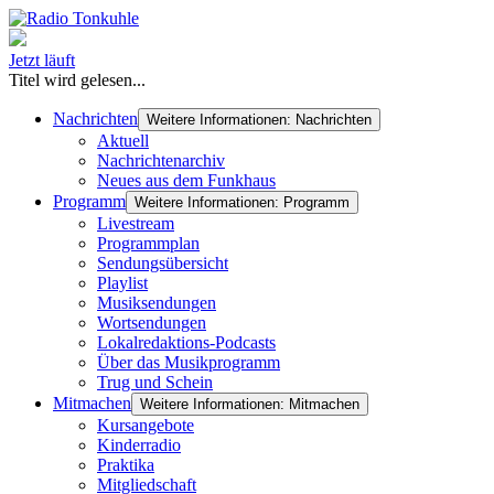
Jetzt läuft
Titel wird gelesen...
Nachrichten
Weitere Informationen: Nachrichten
Aktuell
Nachrichtenarchiv
Neues aus dem Funkhaus
Programm
Weitere Informationen: Programm
Livestream
Programmplan
Sendungsübersicht
Playlist
Musiksendungen
Wortsendungen
Lokalredaktions-Podcasts
Über das Musikprogramm
Trug und Schein
Mitmachen
Weitere Informationen: Mitmachen
Kursangebote
Kinderradio
Praktika
Mitgliedschaft