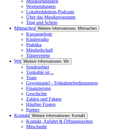
Musiksendungen
Wortsendungen
Lokalredaktions-Podcasts
Über das Musikprogramm
Trug und Schein
Mitmachen
Weitere Informationen: Mitmachen
Kursangebote
Kinderradio
Praktika
Mitgliedschaft
Trägerverein
Wir
Weitere Informationen: Wir
Sendegebiet
Tonkuhle ist ...
Team
Gewinnspiel - Teilnahmebedingungen
Finanzierung
Geschichte
Zahlen und Fakten
Häufige Fragen
Partner
Kontakt
Weitere Informationen: Kontakt
Kontakt, Anfahrt & Öffnungszeiten
Mitschnitte