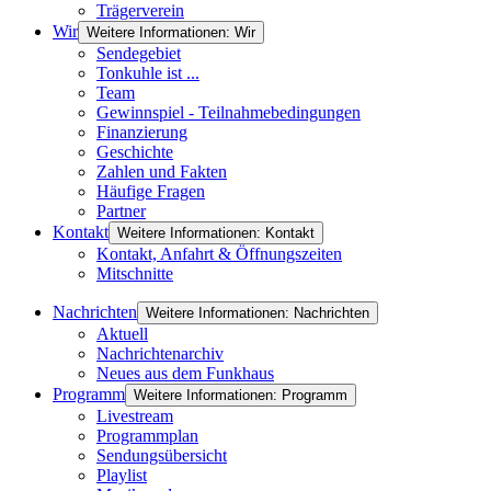
Trägerverein
Wir
Weitere Informationen: Wir
Sendegebiet
Tonkuhle ist ...
Team
Gewinnspiel - Teilnahmebedingungen
Finanzierung
Geschichte
Zahlen und Fakten
Häufige Fragen
Partner
Kontakt
Weitere Informationen: Kontakt
Kontakt, Anfahrt & Öffnungszeiten
Mitschnitte
Nachrichten
Weitere Informationen: Nachrichten
Aktuell
Nachrichtenarchiv
Neues aus dem Funkhaus
Programm
Weitere Informationen: Programm
Livestream
Programmplan
Sendungsübersicht
Playlist