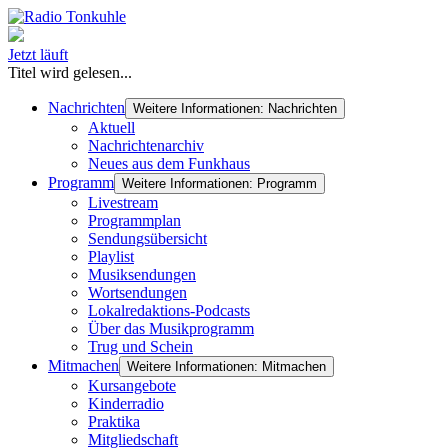
Jetzt läuft
Titel wird gelesen...
Nachrichten
Weitere Informationen: Nachrichten
Aktuell
Nachrichtenarchiv
Neues aus dem Funkhaus
Programm
Weitere Informationen: Programm
Livestream
Programmplan
Sendungsübersicht
Playlist
Musiksendungen
Wortsendungen
Lokalredaktions-Podcasts
Über das Musikprogramm
Trug und Schein
Mitmachen
Weitere Informationen: Mitmachen
Kursangebote
Kinderradio
Praktika
Mitgliedschaft