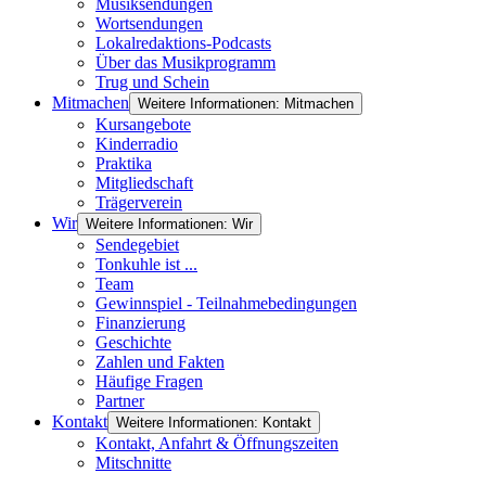
Musiksendungen
Wortsendungen
Lokalredaktions-Podcasts
Über das Musikprogramm
Trug und Schein
Mitmachen
Weitere Informationen: Mitmachen
Kursangebote
Kinderradio
Praktika
Mitgliedschaft
Trägerverein
Wir
Weitere Informationen: Wir
Sendegebiet
Tonkuhle ist ...
Team
Gewinnspiel - Teilnahmebedingungen
Finanzierung
Geschichte
Zahlen und Fakten
Häufige Fragen
Partner
Kontakt
Weitere Informationen: Kontakt
Kontakt, Anfahrt & Öffnungszeiten
Mitschnitte