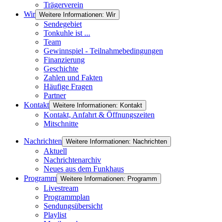
Trägerverein
Wir
Weitere Informationen: Wir
Sendegebiet
Tonkuhle ist ...
Team
Gewinnspiel - Teilnahmebedingungen
Finanzierung
Geschichte
Zahlen und Fakten
Häufige Fragen
Partner
Kontakt
Weitere Informationen: Kontakt
Kontakt, Anfahrt & Öffnungszeiten
Mitschnitte
Nachrichten
Weitere Informationen: Nachrichten
Aktuell
Nachrichtenarchiv
Neues aus dem Funkhaus
Programm
Weitere Informationen: Programm
Livestream
Programmplan
Sendungsübersicht
Playlist