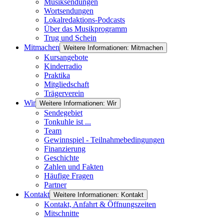
Musiksendungen
Wortsendungen
Lokalredaktions-Podcasts
Über das Musikprogramm
Trug und Schein
Mitmachen
Weitere Informationen: Mitmachen
Kursangebote
Kinderradio
Praktika
Mitgliedschaft
Trägerverein
Wir
Weitere Informationen: Wir
Sendegebiet
Tonkuhle ist ...
Team
Gewinnspiel - Teilnahmebedingungen
Finanzierung
Geschichte
Zahlen und Fakten
Häufige Fragen
Partner
Kontakt
Weitere Informationen: Kontakt
Kontakt, Anfahrt & Öffnungszeiten
Mitschnitte