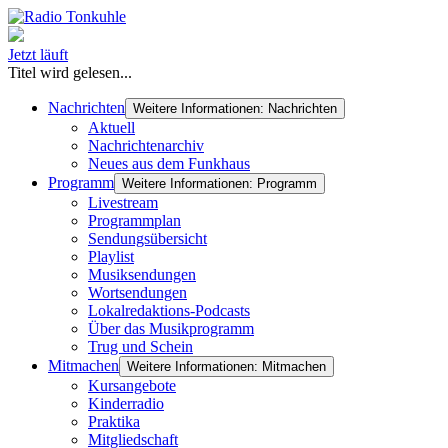
Jetzt läuft
Titel wird gelesen...
Nachrichten
Weitere Informationen: Nachrichten
Aktuell
Nachrichtenarchiv
Neues aus dem Funkhaus
Programm
Weitere Informationen: Programm
Livestream
Programmplan
Sendungsübersicht
Playlist
Musiksendungen
Wortsendungen
Lokalredaktions-Podcasts
Über das Musikprogramm
Trug und Schein
Mitmachen
Weitere Informationen: Mitmachen
Kursangebote
Kinderradio
Praktika
Mitgliedschaft