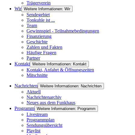
Trägerverein
Wir
Weitere Informationen: Wir
Sendegebiet
Tonkuhle ist ...
Team
Gewinnspiel - Teilnahmebedingungen
Finanzierung
Geschichte
Zahlen und Fakten
Häufige Fragen
Partner
Kontakt
Weitere Informationen: Kontakt
Kontakt, Anfahrt & Öffnungszeiten
Mitschnitte
Nachrichten
Weitere Informationen: Nachrichten
Aktuell
Nachrichtenarchiv
Neues aus dem Funkhaus
Programm
Weitere Informationen: Programm
Livestream
Programmplan
Sendungsübersicht
Playlist