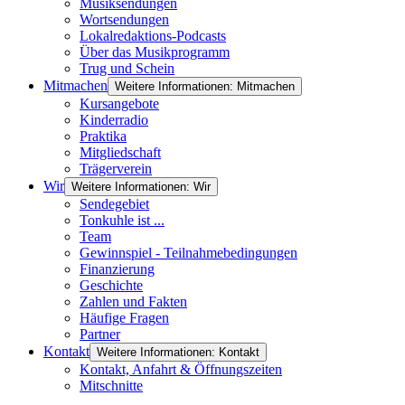
Musiksendungen
Wortsendungen
Lokalredaktions-Podcasts
Über das Musikprogramm
Trug und Schein
Mitmachen
Weitere Informationen: Mitmachen
Kursangebote
Kinderradio
Praktika
Mitgliedschaft
Trägerverein
Wir
Weitere Informationen: Wir
Sendegebiet
Tonkuhle ist ...
Team
Gewinnspiel - Teilnahmebedingungen
Finanzierung
Geschichte
Zahlen und Fakten
Häufige Fragen
Partner
Kontakt
Weitere Informationen: Kontakt
Kontakt, Anfahrt & Öffnungszeiten
Mitschnitte