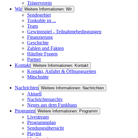
Trägerverein
Wir
Weitere Informationen: Wir
Sendegebiet
Tonkuhle ist ...
Team
Gewinnspiel - Teilnahmebedingungen
Finanzierung
Geschichte
Zahlen und Fakten
Häufige Fragen
Partner
Kontakt
Weitere Informationen: Kontakt
Kontakt, Anfahrt & Öffnungszeiten
Mitschnitte
Nachrichten
Weitere Informationen: Nachrichten
Aktuell
Nachrichtenarchiv
Neues aus dem Funkhaus
Programm
Weitere Informationen: Programm
Livestream
Programmplan
Sendungsübersicht
Playlist