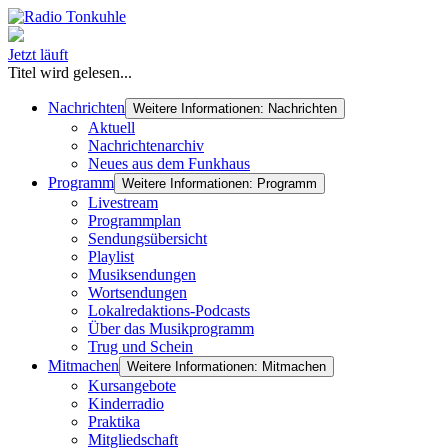
Jetzt läuft
Titel wird gelesen...
Nachrichten
Weitere Informationen: Nachrichten
Aktuell
Nachrichtenarchiv
Neues aus dem Funkhaus
Programm
Weitere Informationen: Programm
Livestream
Programmplan
Sendungsübersicht
Playlist
Musiksendungen
Wortsendungen
Lokalredaktions-Podcasts
Über das Musikprogramm
Trug und Schein
Mitmachen
Weitere Informationen: Mitmachen
Kursangebote
Kinderradio
Praktika
Mitgliedschaft