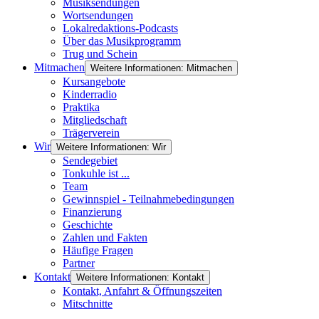
Musiksendungen
Wortsendungen
Lokalredaktions-Podcasts
Über das Musikprogramm
Trug und Schein
Mitmachen
Weitere Informationen: Mitmachen
Kursangebote
Kinderradio
Praktika
Mitgliedschaft
Trägerverein
Wir
Weitere Informationen: Wir
Sendegebiet
Tonkuhle ist ...
Team
Gewinnspiel - Teilnahmebedingungen
Finanzierung
Geschichte
Zahlen und Fakten
Häufige Fragen
Partner
Kontakt
Weitere Informationen: Kontakt
Kontakt, Anfahrt & Öffnungszeiten
Mitschnitte