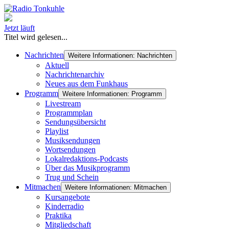
Jetzt läuft
Titel wird gelesen...
Nachrichten
Weitere Informationen: Nachrichten
Aktuell
Nachrichtenarchiv
Neues aus dem Funkhaus
Programm
Weitere Informationen: Programm
Livestream
Programmplan
Sendungsübersicht
Playlist
Musiksendungen
Wortsendungen
Lokalredaktions-Podcasts
Über das Musikprogramm
Trug und Schein
Mitmachen
Weitere Informationen: Mitmachen
Kursangebote
Kinderradio
Praktika
Mitgliedschaft