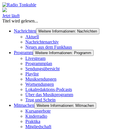
Jetzt läuft
Titel wird gelesen...
Nachrichten
Weitere Informationen: Nachrichten
Aktuell
Nachrichtenarchiv
Neues aus dem Funkhaus
Programm
Weitere Informationen: Programm
Livestream
Programmplan
Sendungsübersicht
Playlist
Musiksendungen
Wortsendungen
Lokalredaktions-Podcasts
Über das Musikprogramm
Trug und Schein
Mitmachen
Weitere Informationen: Mitmachen
Kursangebote
Kinderradio
Praktika
Mitgliedschaft