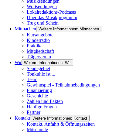
Musiksendungen
Wortsendungen
Lokalredaktions-Podcasts
Über das Musikprogramm
Trug und Schein
Mitmachen
Weitere Informationen: Mitmachen
Kursangebote
Kinderradio
Praktika
Mitgliedschaft
Trägerverein
Wir
Weitere Informationen: Wir
Sendegebiet
Tonkuhle ist ...
Team
Gewinnspiel - Teilnahmebedingungen
Finanzierung
Geschichte
Zahlen und Fakten
Häufige Fragen
Partner
Kontakt
Weitere Informationen: Kontakt
Kontakt, Anfahrt & Öffnungszeiten
Mitschnitte