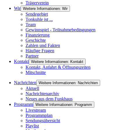
Trägerverein
Wir
Weitere Informationen: Wir
Sendegebiet
Tonkuhle ist ...
Team
Gewinnspiel - Teilnahmebedingungen
Finanzierung
Geschichte
Zahlen und Fakten
Häufige Fragen
Partner
Kontakt
Weitere Informationen: Kontakt
Kontakt, Anfahrt & Öffnungszeiten
Mitschnitte
Nachrichten
Weitere Informationen: Nachrichten
Aktuell
Nachrichtenarchiv
Neues aus dem Funkhaus
Programm
Weitere Informationen: Programm
Livestream
Programmplan
Sendungsübersicht
Playlist