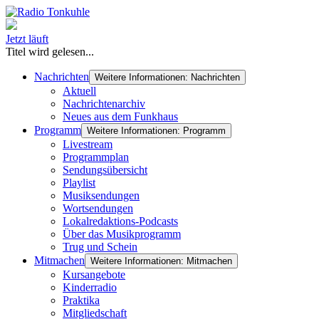
Jetzt läuft
Titel wird gelesen...
Nachrichten
Weitere Informationen: Nachrichten
Aktuell
Nachrichtenarchiv
Neues aus dem Funkhaus
Programm
Weitere Informationen: Programm
Livestream
Programmplan
Sendungsübersicht
Playlist
Musiksendungen
Wortsendungen
Lokalredaktions-Podcasts
Über das Musikprogramm
Trug und Schein
Mitmachen
Weitere Informationen: Mitmachen
Kursangebote
Kinderradio
Praktika
Mitgliedschaft