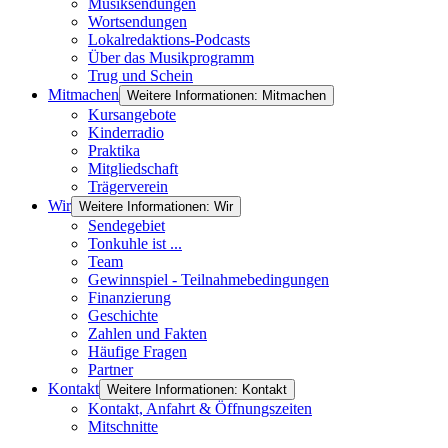
Musiksendungen
Wortsendungen
Lokalredaktions-Podcasts
Über das Musikprogramm
Trug und Schein
Mitmachen
Weitere Informationen: Mitmachen
Kursangebote
Kinderradio
Praktika
Mitgliedschaft
Trägerverein
Wir
Weitere Informationen: Wir
Sendegebiet
Tonkuhle ist ...
Team
Gewinnspiel - Teilnahmebedingungen
Finanzierung
Geschichte
Zahlen und Fakten
Häufige Fragen
Partner
Kontakt
Weitere Informationen: Kontakt
Kontakt, Anfahrt & Öffnungszeiten
Mitschnitte