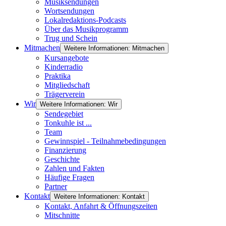
Musiksendungen
Wortsendungen
Lokalredaktions-Podcasts
Über das Musikprogramm
Trug und Schein
Mitmachen
Weitere Informationen: Mitmachen
Kursangebote
Kinderradio
Praktika
Mitgliedschaft
Trägerverein
Wir
Weitere Informationen: Wir
Sendegebiet
Tonkuhle ist ...
Team
Gewinnspiel - Teilnahmebedingungen
Finanzierung
Geschichte
Zahlen und Fakten
Häufige Fragen
Partner
Kontakt
Weitere Informationen: Kontakt
Kontakt, Anfahrt & Öffnungszeiten
Mitschnitte