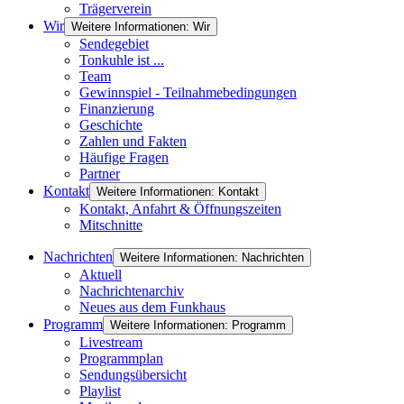
Trägerverein
Wir
Weitere Informationen: Wir
Sendegebiet
Tonkuhle ist ...
Team
Gewinnspiel - Teilnahmebedingungen
Finanzierung
Geschichte
Zahlen und Fakten
Häufige Fragen
Partner
Kontakt
Weitere Informationen: Kontakt
Kontakt, Anfahrt & Öffnungszeiten
Mitschnitte
Nachrichten
Weitere Informationen: Nachrichten
Aktuell
Nachrichtenarchiv
Neues aus dem Funkhaus
Programm
Weitere Informationen: Programm
Livestream
Programmplan
Sendungsübersicht
Playlist