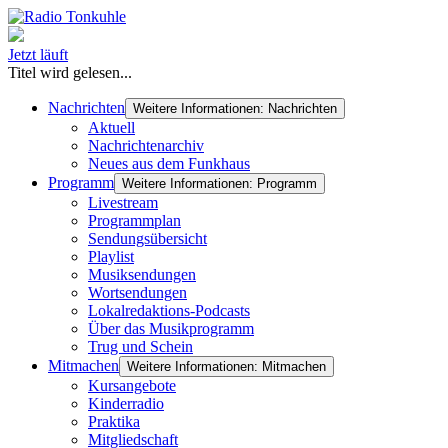
Jetzt läuft
Titel wird gelesen...
Nachrichten
Weitere Informationen: Nachrichten
Aktuell
Nachrichtenarchiv
Neues aus dem Funkhaus
Programm
Weitere Informationen: Programm
Livestream
Programmplan
Sendungsübersicht
Playlist
Musiksendungen
Wortsendungen
Lokalredaktions-Podcasts
Über das Musikprogramm
Trug und Schein
Mitmachen
Weitere Informationen: Mitmachen
Kursangebote
Kinderradio
Praktika
Mitgliedschaft