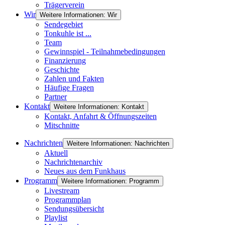
Trägerverein
Wir
Weitere Informationen: Wir
Sendegebiet
Tonkuhle ist ...
Team
Gewinnspiel - Teilnahmebedingungen
Finanzierung
Geschichte
Zahlen und Fakten
Häufige Fragen
Partner
Kontakt
Weitere Informationen: Kontakt
Kontakt, Anfahrt & Öffnungszeiten
Mitschnitte
Nachrichten
Weitere Informationen: Nachrichten
Aktuell
Nachrichtenarchiv
Neues aus dem Funkhaus
Programm
Weitere Informationen: Programm
Livestream
Programmplan
Sendungsübersicht
Playlist