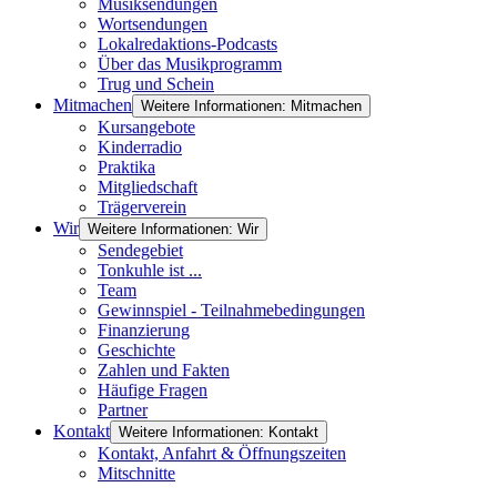
Musiksendungen
Wortsendungen
Lokalredaktions-Podcasts
Über das Musikprogramm
Trug und Schein
Mitmachen
Weitere Informationen: Mitmachen
Kursangebote
Kinderradio
Praktika
Mitgliedschaft
Trägerverein
Wir
Weitere Informationen: Wir
Sendegebiet
Tonkuhle ist ...
Team
Gewinnspiel - Teilnahmebedingungen
Finanzierung
Geschichte
Zahlen und Fakten
Häufige Fragen
Partner
Kontakt
Weitere Informationen: Kontakt
Kontakt, Anfahrt & Öffnungszeiten
Mitschnitte