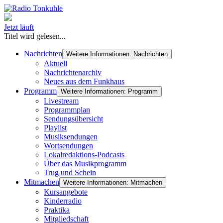
Jetzt läuft
Titel wird gelesen...
Nachrichten
Weitere Informationen: Nachrichten
Aktuell
Nachrichtenarchiv
Neues aus dem Funkhaus
Programm
Weitere Informationen: Programm
Livestream
Programmplan
Sendungsübersicht
Playlist
Musiksendungen
Wortsendungen
Lokalredaktions-Podcasts
Über das Musikprogramm
Trug und Schein
Mitmachen
Weitere Informationen: Mitmachen
Kursangebote
Kinderradio
Praktika
Mitgliedschaft