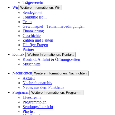
Trägerverein
Wir
Weitere Informationen: Wir
Sendegebiet
Tonkuhle ist ...
Team
Gewinnspiel - Teilnahmebedingungen
Finanzierung
Geschichte
Zahlen und Fakten
Häufige Fragen
Partner
Kontakt
Weitere Informationen: Kontakt
Kontakt, Anfahrt & Öffnungszeiten
Mitschnitte
Nachrichten
Weitere Informationen: Nachrichten
Aktuell
Nachrichtenarchiv
Neues aus dem Funkhaus
Programm
Weitere Informationen: Programm
Livestream
Programmplan
Sendungsübersicht
Playlist