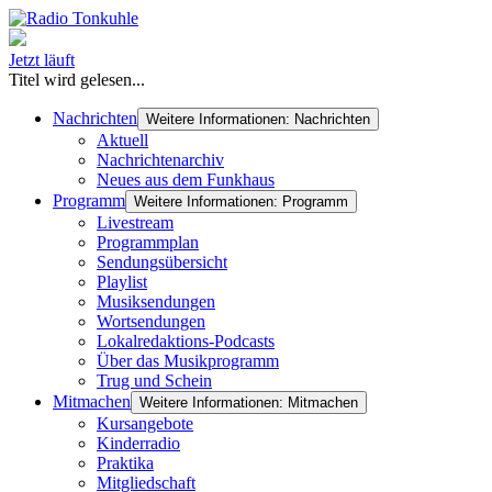
Jetzt läuft
Titel wird gelesen...
Nachrichten
Weitere Informationen: Nachrichten
Aktuell
Nachrichtenarchiv
Neues aus dem Funkhaus
Programm
Weitere Informationen: Programm
Livestream
Programmplan
Sendungsübersicht
Playlist
Musiksendungen
Wortsendungen
Lokalredaktions-Podcasts
Über das Musikprogramm
Trug und Schein
Mitmachen
Weitere Informationen: Mitmachen
Kursangebote
Kinderradio
Praktika
Mitgliedschaft