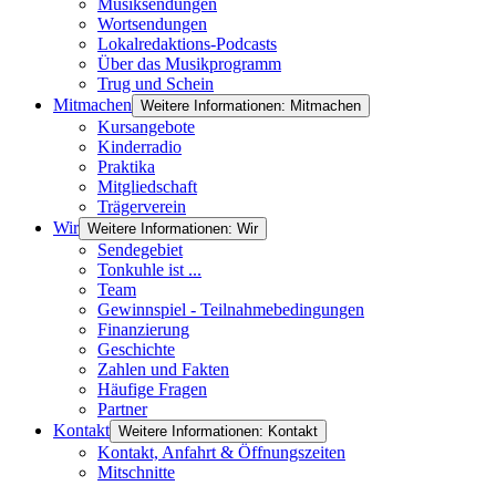
Musiksendungen
Wortsendungen
Lokalredaktions-Podcasts
Über das Musikprogramm
Trug und Schein
Mitmachen
Weitere Informationen: Mitmachen
Kursangebote
Kinderradio
Praktika
Mitgliedschaft
Trägerverein
Wir
Weitere Informationen: Wir
Sendegebiet
Tonkuhle ist ...
Team
Gewinnspiel - Teilnahmebedingungen
Finanzierung
Geschichte
Zahlen und Fakten
Häufige Fragen
Partner
Kontakt
Weitere Informationen: Kontakt
Kontakt, Anfahrt & Öffnungszeiten
Mitschnitte