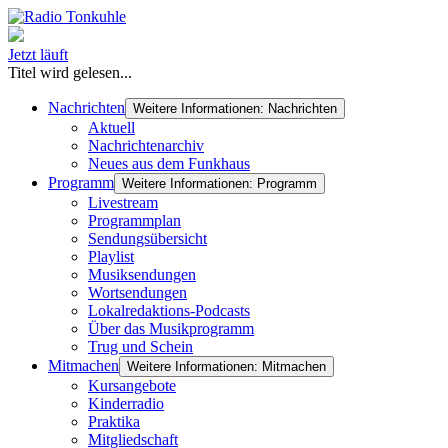
Jetzt läuft
Titel wird gelesen...
Nachrichten
Weitere Informationen: Nachrichten
Aktuell
Nachrichtenarchiv
Neues aus dem Funkhaus
Programm
Weitere Informationen: Programm
Livestream
Programmplan
Sendungsübersicht
Playlist
Musiksendungen
Wortsendungen
Lokalredaktions-Podcasts
Über das Musikprogramm
Trug und Schein
Mitmachen
Weitere Informationen: Mitmachen
Kursangebote
Kinderradio
Praktika
Mitgliedschaft