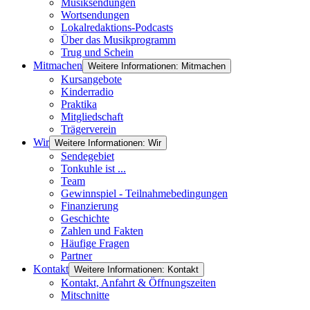
Musiksendungen
Wortsendungen
Lokalredaktions-Podcasts
Über das Musikprogramm
Trug und Schein
Mitmachen
Weitere Informationen: Mitmachen
Kursangebote
Kinderradio
Praktika
Mitgliedschaft
Trägerverein
Wir
Weitere Informationen: Wir
Sendegebiet
Tonkuhle ist ...
Team
Gewinnspiel - Teilnahmebedingungen
Finanzierung
Geschichte
Zahlen und Fakten
Häufige Fragen
Partner
Kontakt
Weitere Informationen: Kontakt
Kontakt, Anfahrt & Öffnungszeiten
Mitschnitte