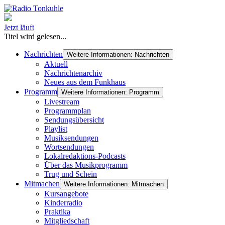
Jetzt läuft
Titel wird gelesen...
Nachrichten
Weitere Informationen: Nachrichten
Aktuell
Nachrichtenarchiv
Neues aus dem Funkhaus
Programm
Weitere Informationen: Programm
Livestream
Programmplan
Sendungsübersicht
Playlist
Musiksendungen
Wortsendungen
Lokalredaktions-Podcasts
Über das Musikprogramm
Trug und Schein
Mitmachen
Weitere Informationen: Mitmachen
Kursangebote
Kinderradio
Praktika
Mitgliedschaft