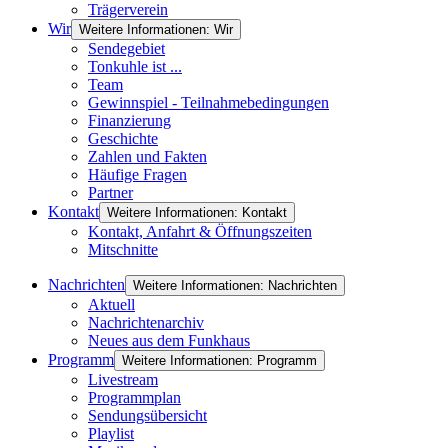
Trägerverein
Wir
Weitere Informationen: Wir
Sendegebiet
Tonkuhle ist ...
Team
Gewinnspiel - Teilnahmebedingungen
Finanzierung
Geschichte
Zahlen und Fakten
Häufige Fragen
Partner
Kontakt
Weitere Informationen: Kontakt
Kontakt, Anfahrt & Öffnungszeiten
Mitschnitte
Nachrichten
Weitere Informationen: Nachrichten
Aktuell
Nachrichtenarchiv
Neues aus dem Funkhaus
Programm
Weitere Informationen: Programm
Livestream
Programmplan
Sendungsübersicht
Playlist