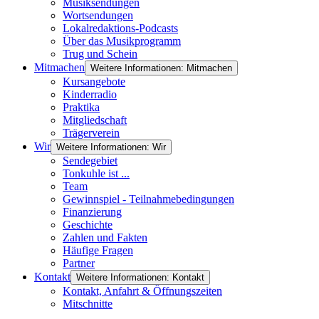
Musiksendungen
Wortsendungen
Lokalredaktions-Podcasts
Über das Musikprogramm
Trug und Schein
Mitmachen
Weitere Informationen: Mitmachen
Kursangebote
Kinderradio
Praktika
Mitgliedschaft
Trägerverein
Wir
Weitere Informationen: Wir
Sendegebiet
Tonkuhle ist ...
Team
Gewinnspiel - Teilnahmebedingungen
Finanzierung
Geschichte
Zahlen und Fakten
Häufige Fragen
Partner
Kontakt
Weitere Informationen: Kontakt
Kontakt, Anfahrt & Öffnungszeiten
Mitschnitte