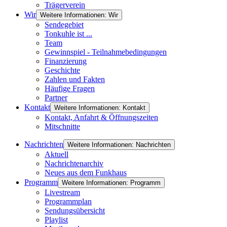
Trägerverein
Wir
Weitere Informationen: Wir
Sendegebiet
Tonkuhle ist ...
Team
Gewinnspiel - Teilnahmebedingungen
Finanzierung
Geschichte
Zahlen und Fakten
Häufige Fragen
Partner
Kontakt
Weitere Informationen: Kontakt
Kontakt, Anfahrt & Öffnungszeiten
Mitschnitte
Nachrichten
Weitere Informationen: Nachrichten
Aktuell
Nachrichtenarchiv
Neues aus dem Funkhaus
Programm
Weitere Informationen: Programm
Livestream
Programmplan
Sendungsübersicht
Playlist