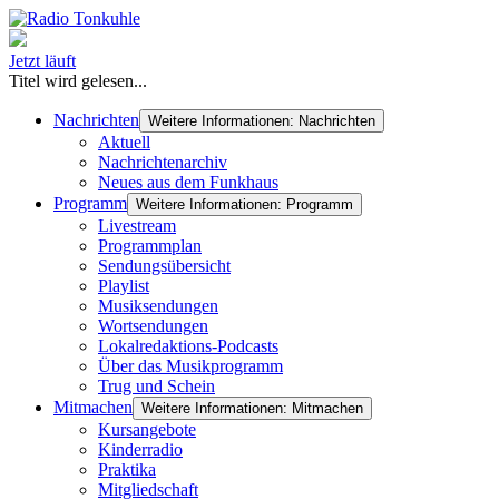
Jetzt läuft
Titel wird gelesen...
Nachrichten
Weitere Informationen: Nachrichten
Aktuell
Nachrichtenarchiv
Neues aus dem Funkhaus
Programm
Weitere Informationen: Programm
Livestream
Programmplan
Sendungsübersicht
Playlist
Musiksendungen
Wortsendungen
Lokalredaktions-Podcasts
Über das Musikprogramm
Trug und Schein
Mitmachen
Weitere Informationen: Mitmachen
Kursangebote
Kinderradio
Praktika
Mitgliedschaft