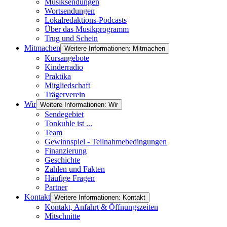
Musiksendungen
Wortsendungen
Lokalredaktions-Podcasts
Über das Musikprogramm
Trug und Schein
Mitmachen
Weitere Informationen: Mitmachen
Kursangebote
Kinderradio
Praktika
Mitgliedschaft
Trägerverein
Wir
Weitere Informationen: Wir
Sendegebiet
Tonkuhle ist ...
Team
Gewinnspiel - Teilnahmebedingungen
Finanzierung
Geschichte
Zahlen und Fakten
Häufige Fragen
Partner
Kontakt
Weitere Informationen: Kontakt
Kontakt, Anfahrt & Öffnungszeiten
Mitschnitte