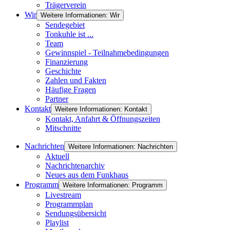
Trägerverein
Wir
Weitere Informationen: Wir
Sendegebiet
Tonkuhle ist ...
Team
Gewinnspiel - Teilnahmebedingungen
Finanzierung
Geschichte
Zahlen und Fakten
Häufige Fragen
Partner
Kontakt
Weitere Informationen: Kontakt
Kontakt, Anfahrt & Öffnungszeiten
Mitschnitte
Nachrichten
Weitere Informationen: Nachrichten
Aktuell
Nachrichtenarchiv
Neues aus dem Funkhaus
Programm
Weitere Informationen: Programm
Livestream
Programmplan
Sendungsübersicht
Playlist