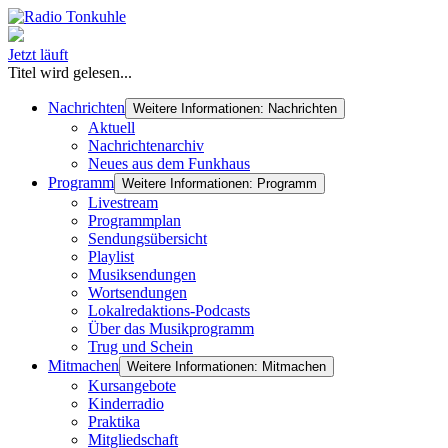
Jetzt läuft
Titel wird gelesen...
Nachrichten
Weitere Informationen: Nachrichten
Aktuell
Nachrichtenarchiv
Neues aus dem Funkhaus
Programm
Weitere Informationen: Programm
Livestream
Programmplan
Sendungsübersicht
Playlist
Musiksendungen
Wortsendungen
Lokalredaktions-Podcasts
Über das Musikprogramm
Trug und Schein
Mitmachen
Weitere Informationen: Mitmachen
Kursangebote
Kinderradio
Praktika
Mitgliedschaft