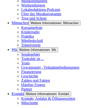
Musiksendungen
Wortsendungen
Lokalredaktions-Podcasts
Über das Musikprogramm
Trug und Schein
Mitmachen
Weitere Informationen: Mitmachen
Kursangebote
Kinderradio
Praktika
Mitgliedschaft
Trägerverein
Wir
Weitere Informationen: Wir
Sendegebiet
Tonkuhle ist ...
Team
Gewinnspiel - Teilnahmebedingungen
Finanzierung
Geschichte
Zahlen und Fakten
Häufige Fragen
Partner
Kontakt
Weitere Informationen: Kontakt
Kontakt, Anfahrt & Öffnungszeiten
Mitschnitte