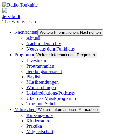
Jetzt läuft
Titel wird gelesen...
Nachrichten
Weitere Informationen: Nachrichten
Aktuell
Nachrichtenarchiv
Neues aus dem Funkhaus
Programm
Weitere Informationen: Programm
Livestream
Programmplan
Sendungsübersicht
Playlist
Musiksendungen
Wortsendungen
Lokalredaktions-Podcasts
Über das Musikprogramm
Trug und Schein
Mitmachen
Weitere Informationen: Mitmachen
Kursangebote
Kinderradio
Praktika
Mitgliedschaft