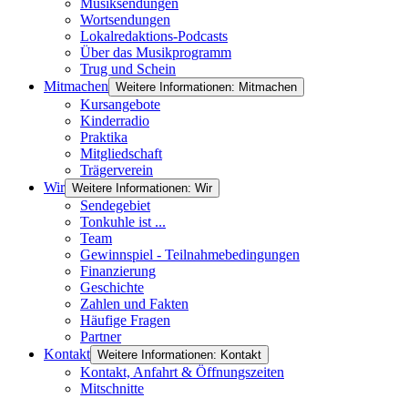
Musiksendungen
Wortsendungen
Lokalredaktions-Podcasts
Über das Musikprogramm
Trug und Schein
Mitmachen
Weitere Informationen: Mitmachen
Kursangebote
Kinderradio
Praktika
Mitgliedschaft
Trägerverein
Wir
Weitere Informationen: Wir
Sendegebiet
Tonkuhle ist ...
Team
Gewinnspiel - Teilnahmebedingungen
Finanzierung
Geschichte
Zahlen und Fakten
Häufige Fragen
Partner
Kontakt
Weitere Informationen: Kontakt
Kontakt, Anfahrt & Öffnungszeiten
Mitschnitte