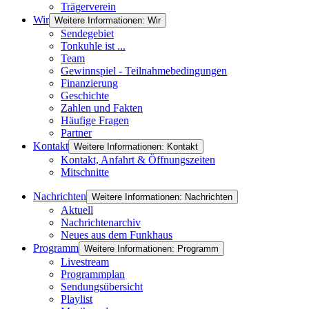
Trägerverein
Wir
Weitere Informationen: Wir
Sendegebiet
Tonkuhle ist ...
Team
Gewinnspiel - Teilnahmebedingungen
Finanzierung
Geschichte
Zahlen und Fakten
Häufige Fragen
Partner
Kontakt
Weitere Informationen: Kontakt
Kontakt, Anfahrt & Öffnungszeiten
Mitschnitte
Nachrichten
Weitere Informationen: Nachrichten
Aktuell
Nachrichtenarchiv
Neues aus dem Funkhaus
Programm
Weitere Informationen: Programm
Livestream
Programmplan
Sendungsübersicht
Playlist