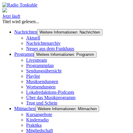
Jetzt läuft
Titel wird gelesen...
Nachrichten
Weitere Informationen: Nachrichten
Aktuell
Nachrichtenarchiv
Neues aus dem Funkhaus
Programm
Weitere Informationen: Programm
Livestream
Programmplan
Sendungsübersicht
Playlist
Musiksendungen
Wortsendungen
Lokalredaktions-Podcasts
Über das Musikprogramm
Trug und Schein
Mitmachen
Weitere Informationen: Mitmachen
Kursangebote
Kinderradio
Praktika
Mitgliedschaft