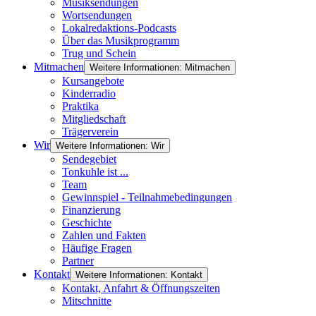
Musiksendungen
Wortsendungen
Lokalredaktions-Podcasts
Über das Musikprogramm
Trug und Schein
Mitmachen
Weitere Informationen: Mitmachen
Kursangebote
Kinderradio
Praktika
Mitgliedschaft
Trägerverein
Wir
Weitere Informationen: Wir
Sendegebiet
Tonkuhle ist ...
Team
Gewinnspiel - Teilnahmebedingungen
Finanzierung
Geschichte
Zahlen und Fakten
Häufige Fragen
Partner
Kontakt
Weitere Informationen: Kontakt
Kontakt, Anfahrt & Öffnungszeiten
Mitschnitte