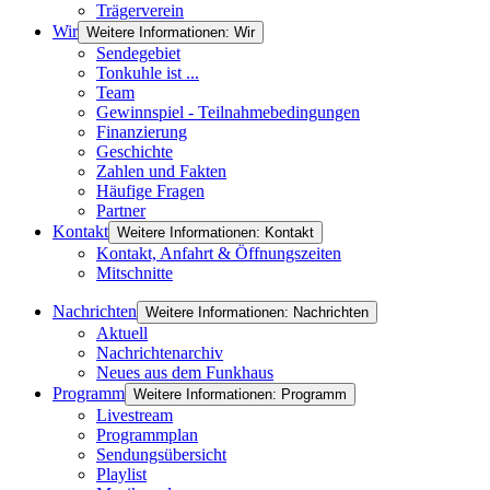
Trägerverein
Wir
Weitere Informationen: Wir
Sendegebiet
Tonkuhle ist ...
Team
Gewinnspiel - Teilnahmebedingungen
Finanzierung
Geschichte
Zahlen und Fakten
Häufige Fragen
Partner
Kontakt
Weitere Informationen: Kontakt
Kontakt, Anfahrt & Öffnungszeiten
Mitschnitte
Nachrichten
Weitere Informationen: Nachrichten
Aktuell
Nachrichtenarchiv
Neues aus dem Funkhaus
Programm
Weitere Informationen: Programm
Livestream
Programmplan
Sendungsübersicht
Playlist