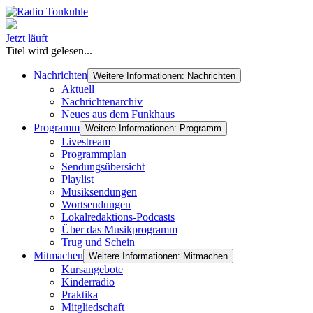
Jetzt läuft
Titel wird gelesen...
Nachrichten
Weitere Informationen: Nachrichten
Aktuell
Nachrichtenarchiv
Neues aus dem Funkhaus
Programm
Weitere Informationen: Programm
Livestream
Programmplan
Sendungsübersicht
Playlist
Musiksendungen
Wortsendungen
Lokalredaktions-Podcasts
Über das Musikprogramm
Trug und Schein
Mitmachen
Weitere Informationen: Mitmachen
Kursangebote
Kinderradio
Praktika
Mitgliedschaft