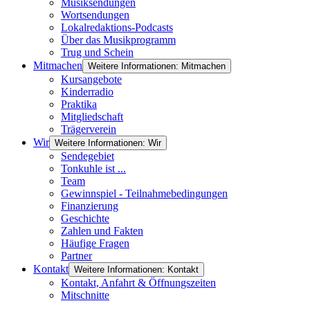
Musiksendungen
Wortsendungen
Lokalredaktions-Podcasts
Über das Musikprogramm
Trug und Schein
Mitmachen
Weitere Informationen: Mitmachen
Kursangebote
Kinderradio
Praktika
Mitgliedschaft
Trägerverein
Wir
Weitere Informationen: Wir
Sendegebiet
Tonkuhle ist ...
Team
Gewinnspiel - Teilnahmebedingungen
Finanzierung
Geschichte
Zahlen und Fakten
Häufige Fragen
Partner
Kontakt
Weitere Informationen: Kontakt
Kontakt, Anfahrt & Öffnungszeiten
Mitschnitte