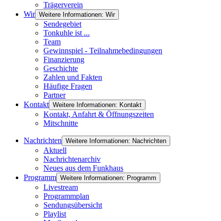
Trägerverein
Wir
Weitere Informationen: Wir
Sendegebiet
Tonkuhle ist ...
Team
Gewinnspiel - Teilnahmebedingungen
Finanzierung
Geschichte
Zahlen und Fakten
Häufige Fragen
Partner
Kontakt
Weitere Informationen: Kontakt
Kontakt, Anfahrt & Öffnungszeiten
Mitschnitte
Nachrichten
Weitere Informationen: Nachrichten
Aktuell
Nachrichtenarchiv
Neues aus dem Funkhaus
Programm
Weitere Informationen: Programm
Livestream
Programmplan
Sendungsübersicht
Playlist