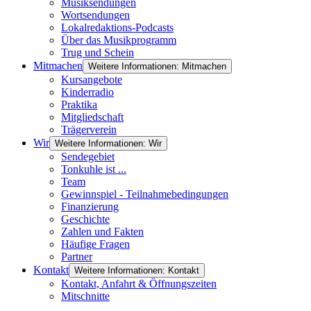
Musiksendungen
Wortsendungen
Lokalredaktions-Podcasts
Über das Musikprogramm
Trug und Schein
Mitmachen
Weitere Informationen: Mitmachen
Kursangebote
Kinderradio
Praktika
Mitgliedschaft
Trägerverein
Wir
Weitere Informationen: Wir
Sendegebiet
Tonkuhle ist ...
Team
Gewinnspiel - Teilnahmebedingungen
Finanzierung
Geschichte
Zahlen und Fakten
Häufige Fragen
Partner
Kontakt
Weitere Informationen: Kontakt
Kontakt, Anfahrt & Öffnungszeiten
Mitschnitte