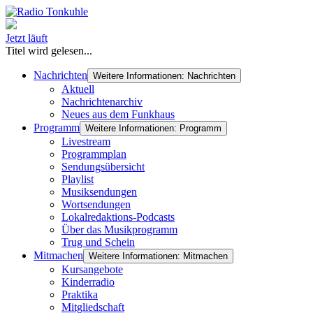
Jetzt läuft
Titel wird gelesen...
Nachrichten
Weitere Informationen: Nachrichten
Aktuell
Nachrichtenarchiv
Neues aus dem Funkhaus
Programm
Weitere Informationen: Programm
Livestream
Programmplan
Sendungsübersicht
Playlist
Musiksendungen
Wortsendungen
Lokalredaktions-Podcasts
Über das Musikprogramm
Trug und Schein
Mitmachen
Weitere Informationen: Mitmachen
Kursangebote
Kinderradio
Praktika
Mitgliedschaft