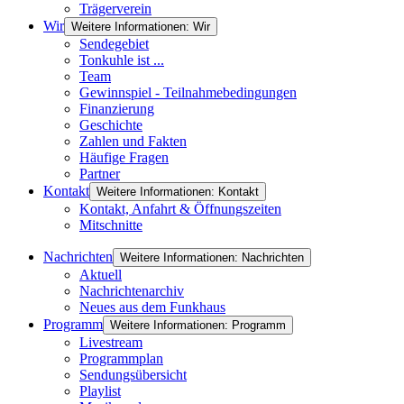
Trägerverein
Wir
Weitere Informationen: Wir
Sendegebiet
Tonkuhle ist ...
Team
Gewinnspiel - Teilnahmebedingungen
Finanzierung
Geschichte
Zahlen und Fakten
Häufige Fragen
Partner
Kontakt
Weitere Informationen: Kontakt
Kontakt, Anfahrt & Öffnungszeiten
Mitschnitte
Nachrichten
Weitere Informationen: Nachrichten
Aktuell
Nachrichtenarchiv
Neues aus dem Funkhaus
Programm
Weitere Informationen: Programm
Livestream
Programmplan
Sendungsübersicht
Playlist