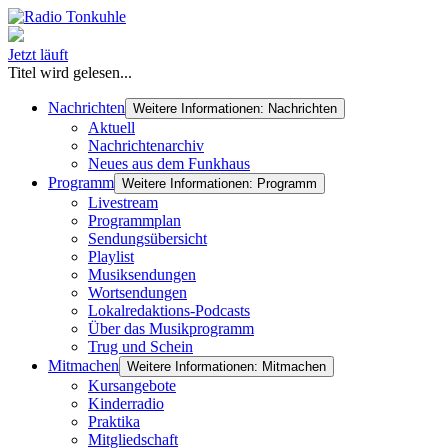
Jetzt läuft
Titel wird gelesen...
Nachrichten
Weitere Informationen: Nachrichten
Aktuell
Nachrichtenarchiv
Neues aus dem Funkhaus
Programm
Weitere Informationen: Programm
Livestream
Programmplan
Sendungsübersicht
Playlist
Musiksendungen
Wortsendungen
Lokalredaktions-Podcasts
Über das Musikprogramm
Trug und Schein
Mitmachen
Weitere Informationen: Mitmachen
Kursangebote
Kinderradio
Praktika
Mitgliedschaft