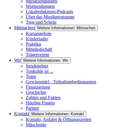
Musiksendungen
Wortsendungen
Lokalredaktions-Podcasts
Über das Musikprogramm
Trug und Schein
Mitmachen
Weitere Informationen: Mitmachen
Kursangebote
Kinderradio
Praktika
Mitgliedschaft
Trägerverein
Wir
Weitere Informationen: Wir
Sendegebiet
Tonkuhle ist ...
Team
Gewinnspiel - Teilnahmebedingungen
Finanzierung
Geschichte
Zahlen und Fakten
Häufige Fragen
Partner
Kontakt
Weitere Informationen: Kontakt
Kontakt, Anfahrt & Öffnungszeiten
Mitschnitte