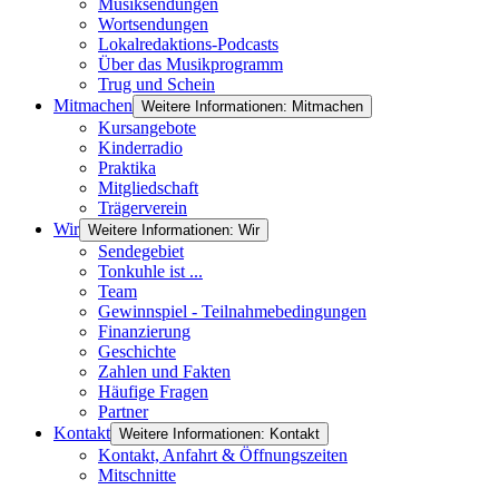
Musiksendungen
Wortsendungen
Lokalredaktions-Podcasts
Über das Musikprogramm
Trug und Schein
Mitmachen
Weitere Informationen: Mitmachen
Kursangebote
Kinderradio
Praktika
Mitgliedschaft
Trägerverein
Wir
Weitere Informationen: Wir
Sendegebiet
Tonkuhle ist ...
Team
Gewinnspiel - Teilnahmebedingungen
Finanzierung
Geschichte
Zahlen und Fakten
Häufige Fragen
Partner
Kontakt
Weitere Informationen: Kontakt
Kontakt, Anfahrt & Öffnungszeiten
Mitschnitte