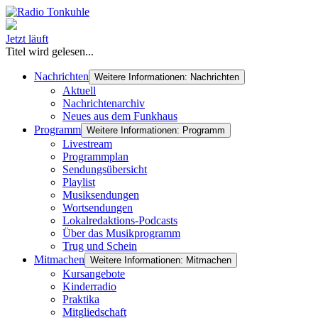
Jetzt läuft
Titel wird gelesen...
Nachrichten
Weitere Informationen: Nachrichten
Aktuell
Nachrichtenarchiv
Neues aus dem Funkhaus
Programm
Weitere Informationen: Programm
Livestream
Programmplan
Sendungsübersicht
Playlist
Musiksendungen
Wortsendungen
Lokalredaktions-Podcasts
Über das Musikprogramm
Trug und Schein
Mitmachen
Weitere Informationen: Mitmachen
Kursangebote
Kinderradio
Praktika
Mitgliedschaft