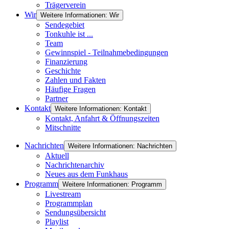
Trägerverein
Wir
Weitere Informationen: Wir
Sendegebiet
Tonkuhle ist ...
Team
Gewinnspiel - Teilnahmebedingungen
Finanzierung
Geschichte
Zahlen und Fakten
Häufige Fragen
Partner
Kontakt
Weitere Informationen: Kontakt
Kontakt, Anfahrt & Öffnungszeiten
Mitschnitte
Nachrichten
Weitere Informationen: Nachrichten
Aktuell
Nachrichtenarchiv
Neues aus dem Funkhaus
Programm
Weitere Informationen: Programm
Livestream
Programmplan
Sendungsübersicht
Playlist