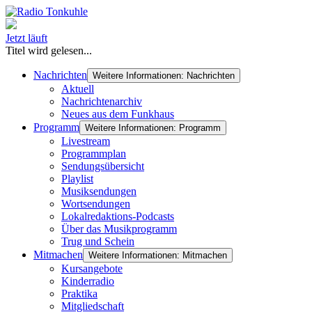
Jetzt läuft
Titel wird gelesen...
Nachrichten
Weitere Informationen: Nachrichten
Aktuell
Nachrichtenarchiv
Neues aus dem Funkhaus
Programm
Weitere Informationen: Programm
Livestream
Programmplan
Sendungsübersicht
Playlist
Musiksendungen
Wortsendungen
Lokalredaktions-Podcasts
Über das Musikprogramm
Trug und Schein
Mitmachen
Weitere Informationen: Mitmachen
Kursangebote
Kinderradio
Praktika
Mitgliedschaft