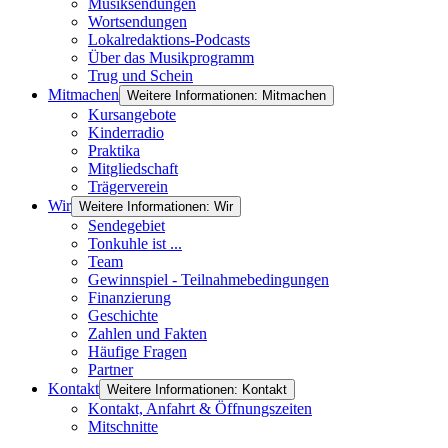
Musiksendungen
Wortsendungen
Lokalredaktions-Podcasts
Über das Musikprogramm
Trug und Schein
Mitmachen
Weitere Informationen: Mitmachen
Kursangebote
Kinderradio
Praktika
Mitgliedschaft
Trägerverein
Wir
Weitere Informationen: Wir
Sendegebiet
Tonkuhle ist ...
Team
Gewinnspiel - Teilnahmebedingungen
Finanzierung
Geschichte
Zahlen und Fakten
Häufige Fragen
Partner
Kontakt
Weitere Informationen: Kontakt
Kontakt, Anfahrt & Öffnungszeiten
Mitschnitte