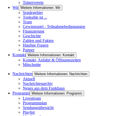
Trägerverein
Wir
Weitere Informationen: Wir
Sendegebiet
Tonkuhle ist ...
Team
Gewinnspiel - Teilnahmebedingungen
Finanzierung
Geschichte
Zahlen und Fakten
Häufige Fragen
Partner
Kontakt
Weitere Informationen: Kontakt
Kontakt, Anfahrt & Öffnungszeiten
Mitschnitte
Nachrichten
Weitere Informationen: Nachrichten
Aktuell
Nachrichtenarchiv
Neues aus dem Funkhaus
Programm
Weitere Informationen: Programm
Livestream
Programmplan
Sendungsübersicht
Playlist