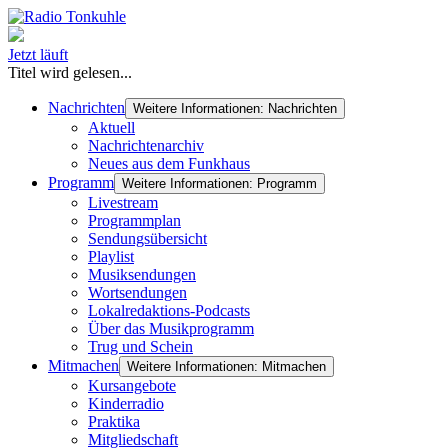
Jetzt läuft
Titel wird gelesen...
Nachrichten
Weitere Informationen: Nachrichten
Aktuell
Nachrichtenarchiv
Neues aus dem Funkhaus
Programm
Weitere Informationen: Programm
Livestream
Programmplan
Sendungsübersicht
Playlist
Musiksendungen
Wortsendungen
Lokalredaktions-Podcasts
Über das Musikprogramm
Trug und Schein
Mitmachen
Weitere Informationen: Mitmachen
Kursangebote
Kinderradio
Praktika
Mitgliedschaft