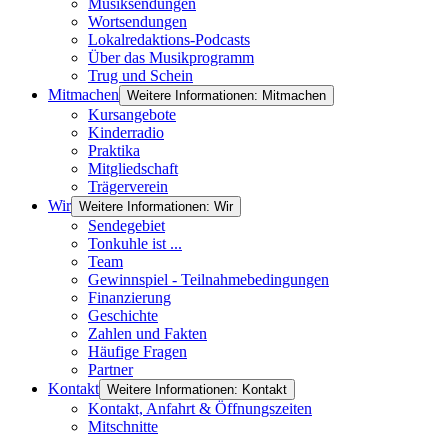
Musiksendungen
Wortsendungen
Lokalredaktions-Podcasts
Über das Musikprogramm
Trug und Schein
Mitmachen
Weitere Informationen: Mitmachen
Kursangebote
Kinderradio
Praktika
Mitgliedschaft
Trägerverein
Wir
Weitere Informationen: Wir
Sendegebiet
Tonkuhle ist ...
Team
Gewinnspiel - Teilnahmebedingungen
Finanzierung
Geschichte
Zahlen und Fakten
Häufige Fragen
Partner
Kontakt
Weitere Informationen: Kontakt
Kontakt, Anfahrt & Öffnungszeiten
Mitschnitte