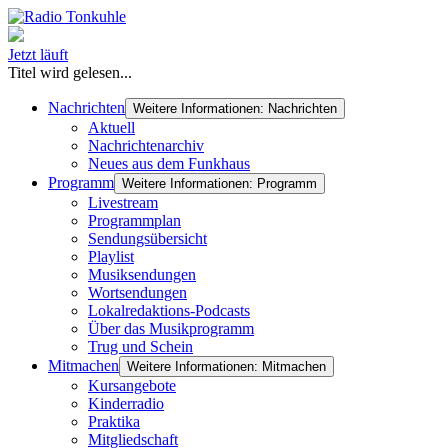
Jetzt läuft
Titel wird gelesen...
Nachrichten
Weitere Informationen: Nachrichten
Aktuell
Nachrichtenarchiv
Neues aus dem Funkhaus
Programm
Weitere Informationen: Programm
Livestream
Programmplan
Sendungsübersicht
Playlist
Musiksendungen
Wortsendungen
Lokalredaktions-Podcasts
Über das Musikprogramm
Trug und Schein
Mitmachen
Weitere Informationen: Mitmachen
Kursangebote
Kinderradio
Praktika
Mitgliedschaft