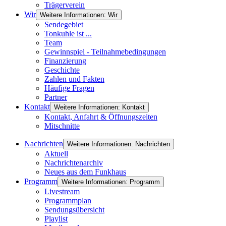
Trägerverein
Wir
Weitere Informationen: Wir
Sendegebiet
Tonkuhle ist ...
Team
Gewinnspiel - Teilnahmebedingungen
Finanzierung
Geschichte
Zahlen und Fakten
Häufige Fragen
Partner
Kontakt
Weitere Informationen: Kontakt
Kontakt, Anfahrt & Öffnungszeiten
Mitschnitte
Nachrichten
Weitere Informationen: Nachrichten
Aktuell
Nachrichtenarchiv
Neues aus dem Funkhaus
Programm
Weitere Informationen: Programm
Livestream
Programmplan
Sendungsübersicht
Playlist