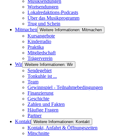
Musiksendungen
Wortsendungen
Lokalredaktions-Podcasts
Über das Musikprogramm
Trug und Schein
Mitmachen
Weitere Informationen: Mitmachen
Kursangebote
Kinderradio
Praktika
Mitgliedschaft
Trägerverein
Wir
Weitere Informationen: Wir
Sendegebiet
Tonkuhle ist ...
Team
Gewinnspiel - Teilnahmebedingungen
Finanzierung
Geschichte
Zahlen und Fakten
Häufige Fragen
Partner
Kontakt
Weitere Informationen: Kontakt
Kontakt, Anfahrt & Öffnungszeiten
Mitschnitte