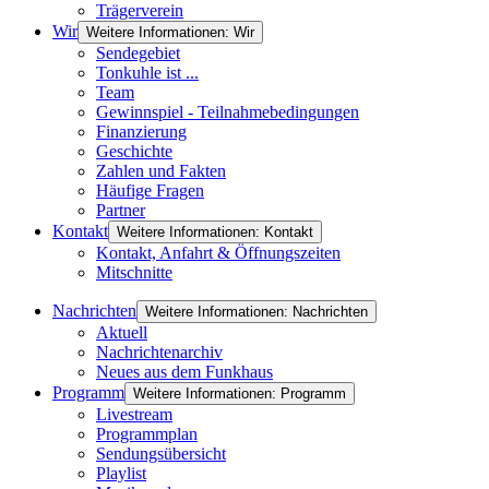
Trägerverein
Wir
Weitere Informationen: Wir
Sendegebiet
Tonkuhle ist ...
Team
Gewinnspiel - Teilnahmebedingungen
Finanzierung
Geschichte
Zahlen und Fakten
Häufige Fragen
Partner
Kontakt
Weitere Informationen: Kontakt
Kontakt, Anfahrt & Öffnungszeiten
Mitschnitte
Nachrichten
Weitere Informationen: Nachrichten
Aktuell
Nachrichtenarchiv
Neues aus dem Funkhaus
Programm
Weitere Informationen: Programm
Livestream
Programmplan
Sendungsübersicht
Playlist