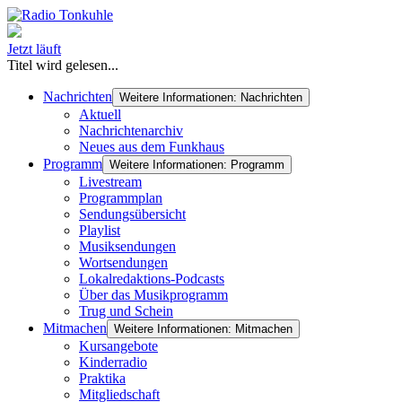
Jetzt läuft
Titel wird gelesen...
Nachrichten
Weitere Informationen: Nachrichten
Aktuell
Nachrichtenarchiv
Neues aus dem Funkhaus
Programm
Weitere Informationen: Programm
Livestream
Programmplan
Sendungsübersicht
Playlist
Musiksendungen
Wortsendungen
Lokalredaktions-Podcasts
Über das Musikprogramm
Trug und Schein
Mitmachen
Weitere Informationen: Mitmachen
Kursangebote
Kinderradio
Praktika
Mitgliedschaft