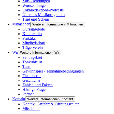
Musiksendungen
Wortsendungen
Lokalredaktions-Podcasts
Über das Musikprogramm
Trug und Schein
Mitmachen
Weitere Informationen: Mitmachen
Kursangebote
Kinderradio
Praktika
Mitgliedschaft
Trägerverein
Wir
Weitere Informationen: Wir
Sendegebiet
Tonkuhle ist ...
Team
Gewinnspiel - Teilnahmebedingungen
Finanzierung
Geschichte
Zahlen und Fakten
Häufige Fragen
Partner
Kontakt
Weitere Informationen: Kontakt
Kontakt, Anfahrt & Öffnungszeiten
Mitschnitte