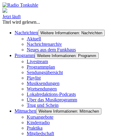
Jetzt läuft
Titel wird gelesen...
Nachrichten
Weitere Informationen: Nachrichten
Aktuell
Nachrichtenarchiv
Neues aus dem Funkhaus
Programm
Weitere Informationen: Programm
Livestream
Programmplan
Sendungsübersicht
Playlist
Musiksendungen
Wortsendungen
Lokalredaktions-Podcasts
Über das Musikprogramm
Trug und Schein
Mitmachen
Weitere Informationen: Mitmachen
Kursangebote
Kinderradio
Praktika
Mitgliedschaft