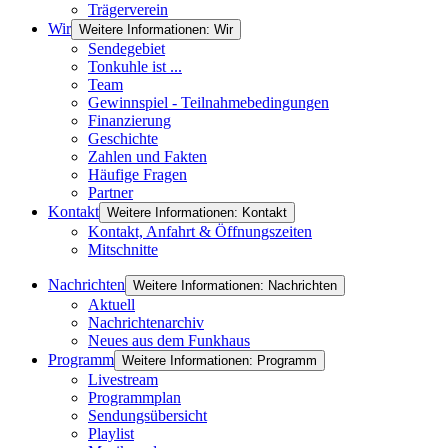
Trägerverein
Wir
Weitere Informationen: Wir
Sendegebiet
Tonkuhle ist ...
Team
Gewinnspiel - Teilnahmebedingungen
Finanzierung
Geschichte
Zahlen und Fakten
Häufige Fragen
Partner
Kontakt
Weitere Informationen: Kontakt
Kontakt, Anfahrt & Öffnungszeiten
Mitschnitte
Nachrichten
Weitere Informationen: Nachrichten
Aktuell
Nachrichtenarchiv
Neues aus dem Funkhaus
Programm
Weitere Informationen: Programm
Livestream
Programmplan
Sendungsübersicht
Playlist