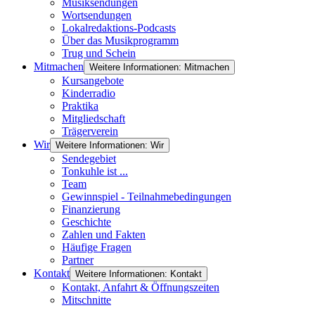
Musiksendungen
Wortsendungen
Lokalredaktions-Podcasts
Über das Musikprogramm
Trug und Schein
Mitmachen
Weitere Informationen: Mitmachen
Kursangebote
Kinderradio
Praktika
Mitgliedschaft
Trägerverein
Wir
Weitere Informationen: Wir
Sendegebiet
Tonkuhle ist ...
Team
Gewinnspiel - Teilnahmebedingungen
Finanzierung
Geschichte
Zahlen und Fakten
Häufige Fragen
Partner
Kontakt
Weitere Informationen: Kontakt
Kontakt, Anfahrt & Öffnungszeiten
Mitschnitte