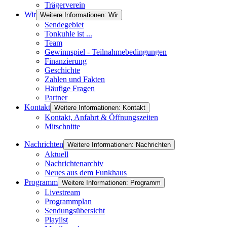
Trägerverein
Wir
Weitere Informationen: Wir
Sendegebiet
Tonkuhle ist ...
Team
Gewinnspiel - Teilnahmebedingungen
Finanzierung
Geschichte
Zahlen und Fakten
Häufige Fragen
Partner
Kontakt
Weitere Informationen: Kontakt
Kontakt, Anfahrt & Öffnungszeiten
Mitschnitte
Nachrichten
Weitere Informationen: Nachrichten
Aktuell
Nachrichtenarchiv
Neues aus dem Funkhaus
Programm
Weitere Informationen: Programm
Livestream
Programmplan
Sendungsübersicht
Playlist