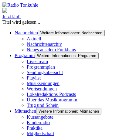
Jetzt läuft
Titel wird gelesen...
Nachrichten
Weitere Informationen: Nachrichten
Aktuell
Nachrichtenarchiv
Neues aus dem Funkhaus
Programm
Weitere Informationen: Programm
Livestream
Programmplan
Sendungsübersicht
Playlist
Musiksendungen
Wortsendungen
Lokalredaktions-Podcasts
Über das Musikprogramm
Trug und Schein
Mitmachen
Weitere Informationen: Mitmachen
Kursangebote
Kinderradio
Praktika
Mitgliedschaft