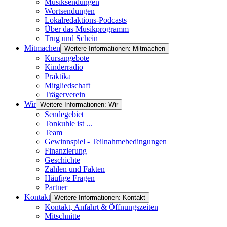
Musiksendungen
Wortsendungen
Lokalredaktions-Podcasts
Über das Musikprogramm
Trug und Schein
Mitmachen
Weitere Informationen: Mitmachen
Kursangebote
Kinderradio
Praktika
Mitgliedschaft
Trägerverein
Wir
Weitere Informationen: Wir
Sendegebiet
Tonkuhle ist ...
Team
Gewinnspiel - Teilnahmebedingungen
Finanzierung
Geschichte
Zahlen und Fakten
Häufige Fragen
Partner
Kontakt
Weitere Informationen: Kontakt
Kontakt, Anfahrt & Öffnungszeiten
Mitschnitte