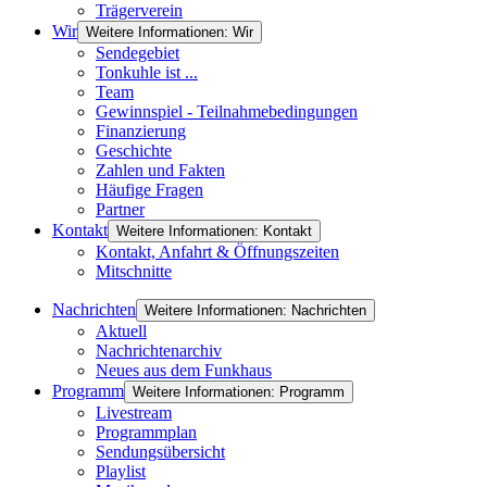
Trägerverein
Wir
Weitere Informationen: Wir
Sendegebiet
Tonkuhle ist ...
Team
Gewinnspiel - Teilnahmebedingungen
Finanzierung
Geschichte
Zahlen und Fakten
Häufige Fragen
Partner
Kontakt
Weitere Informationen: Kontakt
Kontakt, Anfahrt & Öffnungszeiten
Mitschnitte
Nachrichten
Weitere Informationen: Nachrichten
Aktuell
Nachrichtenarchiv
Neues aus dem Funkhaus
Programm
Weitere Informationen: Programm
Livestream
Programmplan
Sendungsübersicht
Playlist