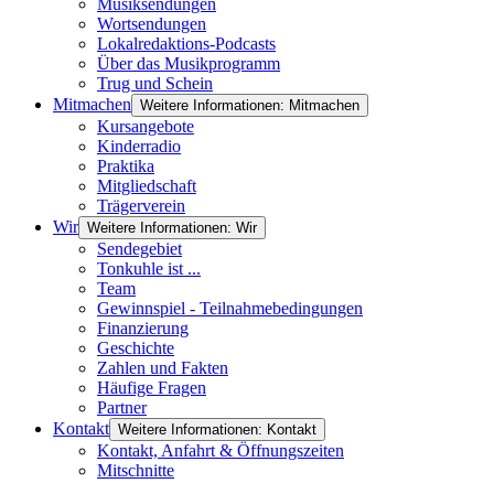
Musiksendungen
Wortsendungen
Lokalredaktions-Podcasts
Über das Musikprogramm
Trug und Schein
Mitmachen
Weitere Informationen: Mitmachen
Kursangebote
Kinderradio
Praktika
Mitgliedschaft
Trägerverein
Wir
Weitere Informationen: Wir
Sendegebiet
Tonkuhle ist ...
Team
Gewinnspiel - Teilnahmebedingungen
Finanzierung
Geschichte
Zahlen und Fakten
Häufige Fragen
Partner
Kontakt
Weitere Informationen: Kontakt
Kontakt, Anfahrt & Öffnungszeiten
Mitschnitte