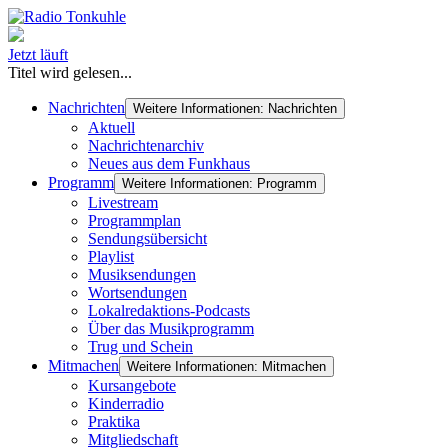
Jetzt läuft
Titel wird gelesen...
Nachrichten
Weitere Informationen: Nachrichten
Aktuell
Nachrichtenarchiv
Neues aus dem Funkhaus
Programm
Weitere Informationen: Programm
Livestream
Programmplan
Sendungsübersicht
Playlist
Musiksendungen
Wortsendungen
Lokalredaktions-Podcasts
Über das Musikprogramm
Trug und Schein
Mitmachen
Weitere Informationen: Mitmachen
Kursangebote
Kinderradio
Praktika
Mitgliedschaft