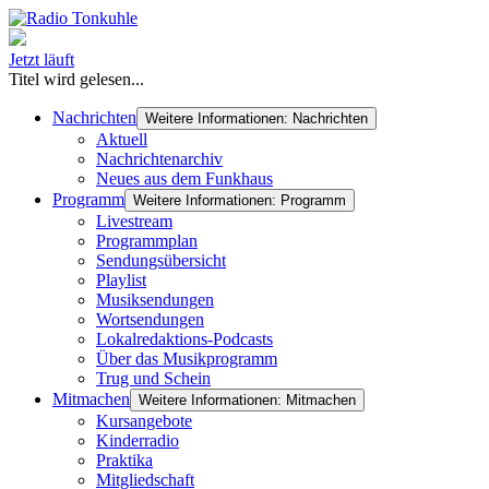
Jetzt läuft
Titel wird gelesen...
Nachrichten
Weitere Informationen: Nachrichten
Aktuell
Nachrichtenarchiv
Neues aus dem Funkhaus
Programm
Weitere Informationen: Programm
Livestream
Programmplan
Sendungsübersicht
Playlist
Musiksendungen
Wortsendungen
Lokalredaktions-Podcasts
Über das Musikprogramm
Trug und Schein
Mitmachen
Weitere Informationen: Mitmachen
Kursangebote
Kinderradio
Praktika
Mitgliedschaft