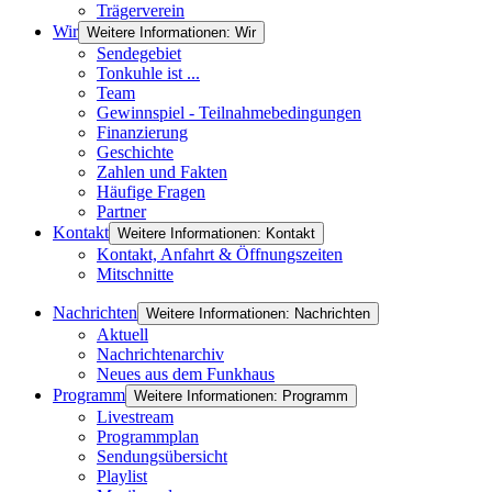
Trägerverein
Wir
Weitere Informationen: Wir
Sendegebiet
Tonkuhle ist ...
Team
Gewinnspiel - Teilnahmebedingungen
Finanzierung
Geschichte
Zahlen und Fakten
Häufige Fragen
Partner
Kontakt
Weitere Informationen: Kontakt
Kontakt, Anfahrt & Öffnungszeiten
Mitschnitte
Nachrichten
Weitere Informationen: Nachrichten
Aktuell
Nachrichtenarchiv
Neues aus dem Funkhaus
Programm
Weitere Informationen: Programm
Livestream
Programmplan
Sendungsübersicht
Playlist