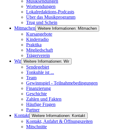
Musiksendungen
Wortsendungen
Lokalredaktions-Podcasts
Über das Musikprogramm
Trug und Schein
Mitmachen
Weitere Informationen: Mitmachen
Kursangebote
Kinderradio
Praktika
Mitgliedschaft
Trägerverein
Wir
Weitere Informationen: Wir
Sendegebiet
Tonkuhle ist ...
Team
Gewinnspiel - Teilnahmebedingungen
Finanzierung
Geschichte
Zahlen und Fakten
Häufige Fragen
Partner
Kontakt
Weitere Informationen: Kontakt
Kontakt, Anfahrt & Öffnungszeiten
Mitschnitte