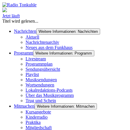
Jetzt läuft
Titel wird gelesen...
Nachrichten
Weitere Informationen: Nachrichten
Aktuell
Nachrichtenarchiv
Neues aus dem Funkhaus
Programm
Weitere Informationen: Programm
Livestream
Programmplan
Sendungsübersicht
Playlist
Musiksendungen
Wortsendungen
Lokalredaktions-Podcasts
Über das Musikprogramm
Trug und Schein
Mitmachen
Weitere Informationen: Mitmachen
Kursangebote
Kinderradio
Praktika
Mitgliedschaft