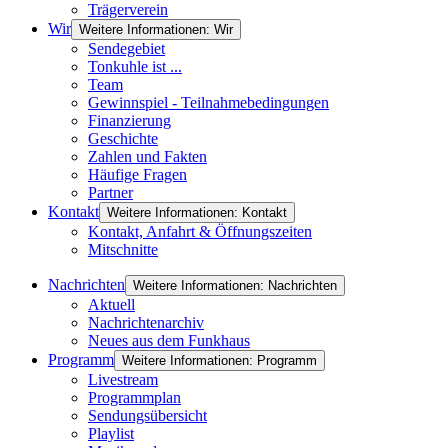
Trägerverein
Wir
Weitere Informationen: Wir
Sendegebiet
Tonkuhle ist ...
Team
Gewinnspiel - Teilnahmebedingungen
Finanzierung
Geschichte
Zahlen und Fakten
Häufige Fragen
Partner
Kontakt
Weitere Informationen: Kontakt
Kontakt, Anfahrt & Öffnungszeiten
Mitschnitte
Nachrichten
Weitere Informationen: Nachrichten
Aktuell
Nachrichtenarchiv
Neues aus dem Funkhaus
Programm
Weitere Informationen: Programm
Livestream
Programmplan
Sendungsübersicht
Playlist