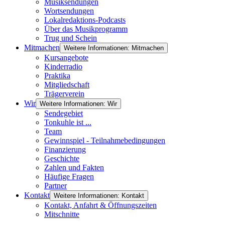
Musiksendungen
Wortsendungen
Lokalredaktions-Podcasts
Über das Musikprogramm
Trug und Schein
Mitmachen
Weitere Informationen: Mitmachen
Kursangebote
Kinderradio
Praktika
Mitgliedschaft
Trägerverein
Wir
Weitere Informationen: Wir
Sendegebiet
Tonkuhle ist ...
Team
Gewinnspiel - Teilnahmebedingungen
Finanzierung
Geschichte
Zahlen und Fakten
Häufige Fragen
Partner
Kontakt
Weitere Informationen: Kontakt
Kontakt, Anfahrt & Öffnungszeiten
Mitschnitte