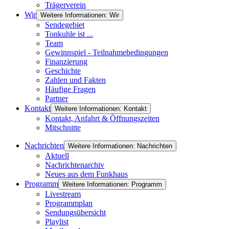
Trägerverein
Wir
Weitere Informationen: Wir
Sendegebiet
Tonkuhle ist ...
Team
Gewinnspiel - Teilnahmebedingungen
Finanzierung
Geschichte
Zahlen und Fakten
Häufige Fragen
Partner
Kontakt
Weitere Informationen: Kontakt
Kontakt, Anfahrt & Öffnungszeiten
Mitschnitte
Nachrichten
Weitere Informationen: Nachrichten
Aktuell
Nachrichtenarchiv
Neues aus dem Funkhaus
Programm
Weitere Informationen: Programm
Livestream
Programmplan
Sendungsübersicht
Playlist