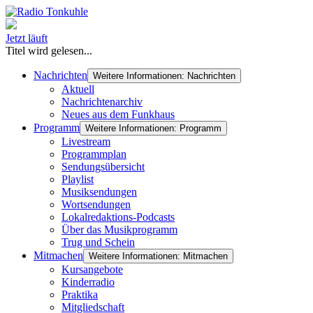
Jetzt läuft
Titel wird gelesen...
Nachrichten
Weitere Informationen: Nachrichten
Aktuell
Nachrichtenarchiv
Neues aus dem Funkhaus
Programm
Weitere Informationen: Programm
Livestream
Programmplan
Sendungsübersicht
Playlist
Musiksendungen
Wortsendungen
Lokalredaktions-Podcasts
Über das Musikprogramm
Trug und Schein
Mitmachen
Weitere Informationen: Mitmachen
Kursangebote
Kinderradio
Praktika
Mitgliedschaft