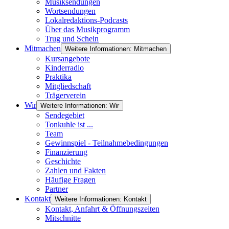
Musiksendungen
Wortsendungen
Lokalredaktions-Podcasts
Über das Musikprogramm
Trug und Schein
Mitmachen
Weitere Informationen: Mitmachen
Kursangebote
Kinderradio
Praktika
Mitgliedschaft
Trägerverein
Wir
Weitere Informationen: Wir
Sendegebiet
Tonkuhle ist ...
Team
Gewinnspiel - Teilnahmebedingungen
Finanzierung
Geschichte
Zahlen und Fakten
Häufige Fragen
Partner
Kontakt
Weitere Informationen: Kontakt
Kontakt, Anfahrt & Öffnungszeiten
Mitschnitte