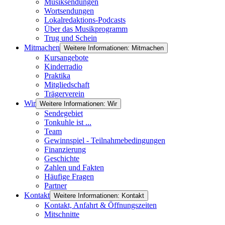
Musiksendungen
Wortsendungen
Lokalredaktions-Podcasts
Über das Musikprogramm
Trug und Schein
Mitmachen
Weitere Informationen: Mitmachen
Kursangebote
Kinderradio
Praktika
Mitgliedschaft
Trägerverein
Wir
Weitere Informationen: Wir
Sendegebiet
Tonkuhle ist ...
Team
Gewinnspiel - Teilnahmebedingungen
Finanzierung
Geschichte
Zahlen und Fakten
Häufige Fragen
Partner
Kontakt
Weitere Informationen: Kontakt
Kontakt, Anfahrt & Öffnungszeiten
Mitschnitte