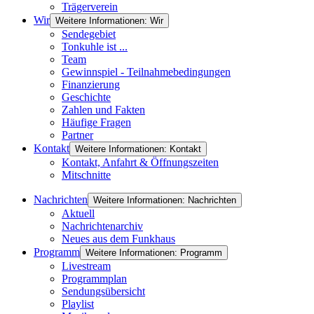
Trägerverein
Wir
Weitere Informationen: Wir
Sendegebiet
Tonkuhle ist ...
Team
Gewinnspiel - Teilnahmebedingungen
Finanzierung
Geschichte
Zahlen und Fakten
Häufige Fragen
Partner
Kontakt
Weitere Informationen: Kontakt
Kontakt, Anfahrt & Öffnungszeiten
Mitschnitte
Nachrichten
Weitere Informationen: Nachrichten
Aktuell
Nachrichtenarchiv
Neues aus dem Funkhaus
Programm
Weitere Informationen: Programm
Livestream
Programmplan
Sendungsübersicht
Playlist