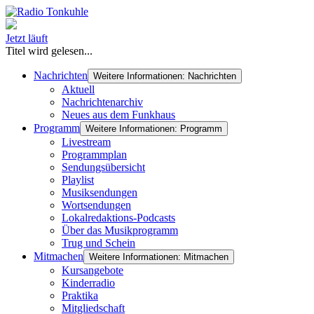
Jetzt läuft
Titel wird gelesen...
Nachrichten
Weitere Informationen: Nachrichten
Aktuell
Nachrichtenarchiv
Neues aus dem Funkhaus
Programm
Weitere Informationen: Programm
Livestream
Programmplan
Sendungsübersicht
Playlist
Musiksendungen
Wortsendungen
Lokalredaktions-Podcasts
Über das Musikprogramm
Trug und Schein
Mitmachen
Weitere Informationen: Mitmachen
Kursangebote
Kinderradio
Praktika
Mitgliedschaft