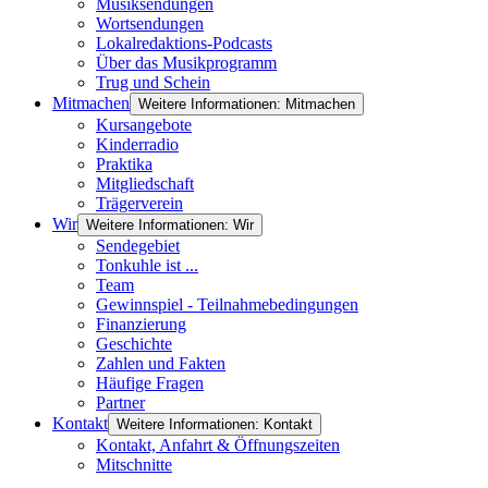
Musiksendungen
Wortsendungen
Lokalredaktions-Podcasts
Über das Musikprogramm
Trug und Schein
Mitmachen
Weitere Informationen: Mitmachen
Kursangebote
Kinderradio
Praktika
Mitgliedschaft
Trägerverein
Wir
Weitere Informationen: Wir
Sendegebiet
Tonkuhle ist ...
Team
Gewinnspiel - Teilnahmebedingungen
Finanzierung
Geschichte
Zahlen und Fakten
Häufige Fragen
Partner
Kontakt
Weitere Informationen: Kontakt
Kontakt, Anfahrt & Öffnungszeiten
Mitschnitte