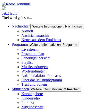
Jetzt läuft
Titel wird gelesen...
Nachrichten
Weitere Informationen: Nachrichten
Aktuell
Nachrichtenarchiv
Neues aus dem Funkhaus
Programm
Weitere Informationen: Programm
Livestream
Programmplan
Sendungsübersicht
Playlist
Musiksendungen
Wortsendungen
Lokalredaktions-Podcasts
Über das Musikprogramm
Trug und Schein
Mitmachen
Weitere Informationen: Mitmachen
Kursangebote
Kinderradio
Praktika
Mitgliedschaft