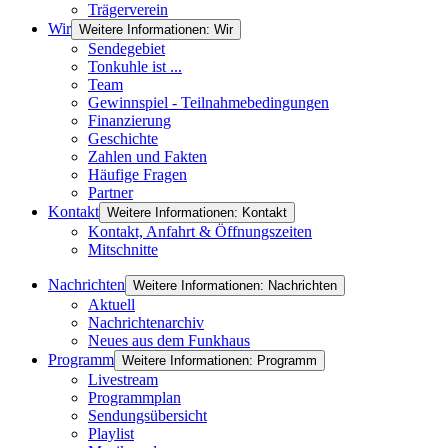
Trägerverein
Wir
Weitere Informationen: Wir
Sendegebiet
Tonkuhle ist ...
Team
Gewinnspiel - Teilnahmebedingungen
Finanzierung
Geschichte
Zahlen und Fakten
Häufige Fragen
Partner
Kontakt
Weitere Informationen: Kontakt
Kontakt, Anfahrt & Öffnungszeiten
Mitschnitte
Nachrichten
Weitere Informationen: Nachrichten
Aktuell
Nachrichtenarchiv
Neues aus dem Funkhaus
Programm
Weitere Informationen: Programm
Livestream
Programmplan
Sendungsübersicht
Playlist