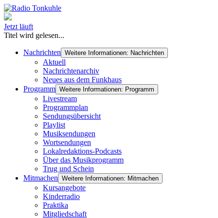
Jetzt läuft
Titel wird gelesen...
Nachrichten
Weitere Informationen: Nachrichten
Aktuell
Nachrichtenarchiv
Neues aus dem Funkhaus
Programm
Weitere Informationen: Programm
Livestream
Programmplan
Sendungsübersicht
Playlist
Musiksendungen
Wortsendungen
Lokalredaktions-Podcasts
Über das Musikprogramm
Trug und Schein
Mitmachen
Weitere Informationen: Mitmachen
Kursangebote
Kinderradio
Praktika
Mitgliedschaft