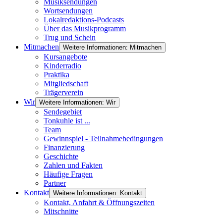
Musiksendungen
Wortsendungen
Lokalredaktions-Podcasts
Über das Musikprogramm
Trug und Schein
Mitmachen
Weitere Informationen: Mitmachen
Kursangebote
Kinderradio
Praktika
Mitgliedschaft
Trägerverein
Wir
Weitere Informationen: Wir
Sendegebiet
Tonkuhle ist ...
Team
Gewinnspiel - Teilnahmebedingungen
Finanzierung
Geschichte
Zahlen und Fakten
Häufige Fragen
Partner
Kontakt
Weitere Informationen: Kontakt
Kontakt, Anfahrt & Öffnungszeiten
Mitschnitte