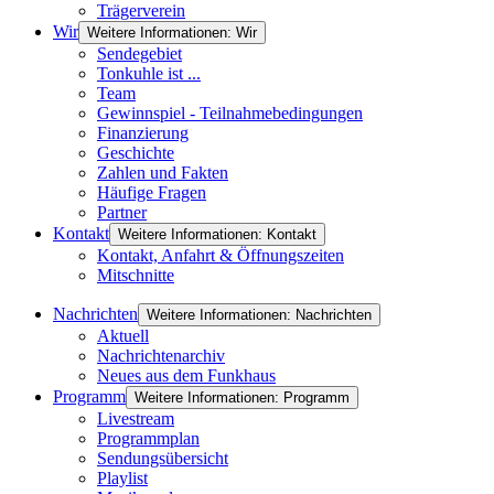
Trägerverein
Wir
Weitere Informationen: Wir
Sendegebiet
Tonkuhle ist ...
Team
Gewinnspiel - Teilnahmebedingungen
Finanzierung
Geschichte
Zahlen und Fakten
Häufige Fragen
Partner
Kontakt
Weitere Informationen: Kontakt
Kontakt, Anfahrt & Öffnungszeiten
Mitschnitte
Nachrichten
Weitere Informationen: Nachrichten
Aktuell
Nachrichtenarchiv
Neues aus dem Funkhaus
Programm
Weitere Informationen: Programm
Livestream
Programmplan
Sendungsübersicht
Playlist