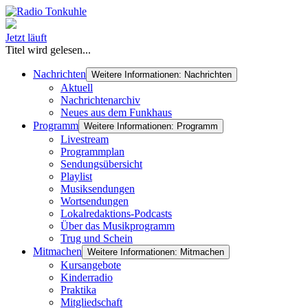
Jetzt läuft
Titel wird gelesen...
Nachrichten
Weitere Informationen: Nachrichten
Aktuell
Nachrichtenarchiv
Neues aus dem Funkhaus
Programm
Weitere Informationen: Programm
Livestream
Programmplan
Sendungsübersicht
Playlist
Musiksendungen
Wortsendungen
Lokalredaktions-Podcasts
Über das Musikprogramm
Trug und Schein
Mitmachen
Weitere Informationen: Mitmachen
Kursangebote
Kinderradio
Praktika
Mitgliedschaft