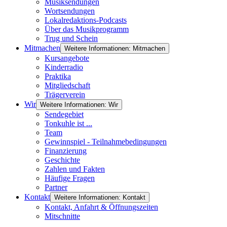
Musiksendungen
Wortsendungen
Lokalredaktions-Podcasts
Über das Musikprogramm
Trug und Schein
Mitmachen
Weitere Informationen: Mitmachen
Kursangebote
Kinderradio
Praktika
Mitgliedschaft
Trägerverein
Wir
Weitere Informationen: Wir
Sendegebiet
Tonkuhle ist ...
Team
Gewinnspiel - Teilnahmebedingungen
Finanzierung
Geschichte
Zahlen und Fakten
Häufige Fragen
Partner
Kontakt
Weitere Informationen: Kontakt
Kontakt, Anfahrt & Öffnungszeiten
Mitschnitte