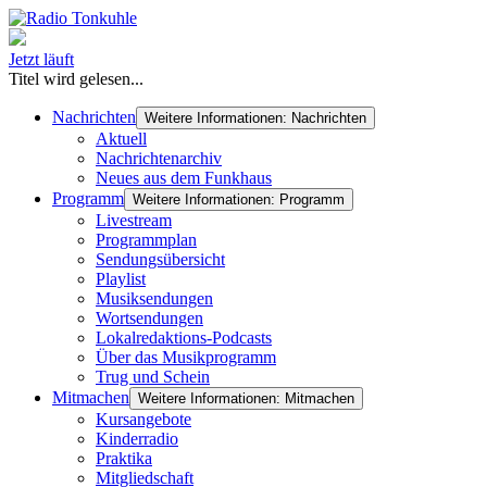
Jetzt läuft
Titel wird gelesen...
Nachrichten
Weitere Informationen: Nachrichten
Aktuell
Nachrichtenarchiv
Neues aus dem Funkhaus
Programm
Weitere Informationen: Programm
Livestream
Programmplan
Sendungsübersicht
Playlist
Musiksendungen
Wortsendungen
Lokalredaktions-Podcasts
Über das Musikprogramm
Trug und Schein
Mitmachen
Weitere Informationen: Mitmachen
Kursangebote
Kinderradio
Praktika
Mitgliedschaft