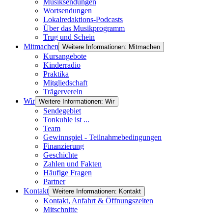
Musiksendungen
Wortsendungen
Lokalredaktions-Podcasts
Über das Musikprogramm
Trug und Schein
Mitmachen
Weitere Informationen: Mitmachen
Kursangebote
Kinderradio
Praktika
Mitgliedschaft
Trägerverein
Wir
Weitere Informationen: Wir
Sendegebiet
Tonkuhle ist ...
Team
Gewinnspiel - Teilnahmebedingungen
Finanzierung
Geschichte
Zahlen und Fakten
Häufige Fragen
Partner
Kontakt
Weitere Informationen: Kontakt
Kontakt, Anfahrt & Öffnungszeiten
Mitschnitte