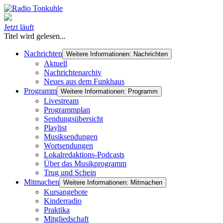
Jetzt läuft
Titel wird gelesen...
Nachrichten
Weitere Informationen: Nachrichten
Aktuell
Nachrichtenarchiv
Neues aus dem Funkhaus
Programm
Weitere Informationen: Programm
Livestream
Programmplan
Sendungsübersicht
Playlist
Musiksendungen
Wortsendungen
Lokalredaktions-Podcasts
Über das Musikprogramm
Trug und Schein
Mitmachen
Weitere Informationen: Mitmachen
Kursangebote
Kinderradio
Praktika
Mitgliedschaft