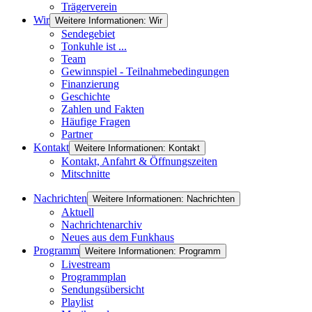
Trägerverein
Wir
Weitere Informationen: Wir
Sendegebiet
Tonkuhle ist ...
Team
Gewinnspiel - Teilnahmebedingungen
Finanzierung
Geschichte
Zahlen und Fakten
Häufige Fragen
Partner
Kontakt
Weitere Informationen: Kontakt
Kontakt, Anfahrt & Öffnungszeiten
Mitschnitte
Nachrichten
Weitere Informationen: Nachrichten
Aktuell
Nachrichtenarchiv
Neues aus dem Funkhaus
Programm
Weitere Informationen: Programm
Livestream
Programmplan
Sendungsübersicht
Playlist