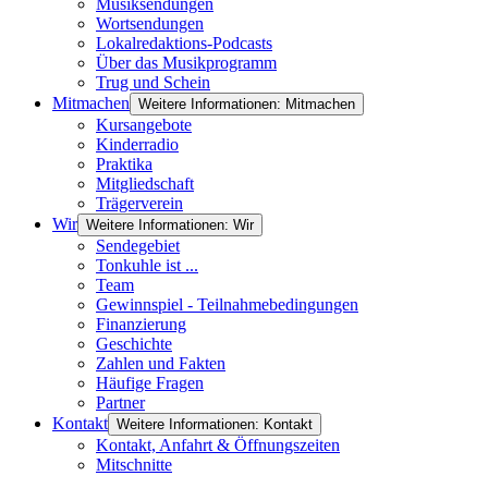
Musiksendungen
Wortsendungen
Lokalredaktions-Podcasts
Über das Musikprogramm
Trug und Schein
Mitmachen
Weitere Informationen: Mitmachen
Kursangebote
Kinderradio
Praktika
Mitgliedschaft
Trägerverein
Wir
Weitere Informationen: Wir
Sendegebiet
Tonkuhle ist ...
Team
Gewinnspiel - Teilnahmebedingungen
Finanzierung
Geschichte
Zahlen und Fakten
Häufige Fragen
Partner
Kontakt
Weitere Informationen: Kontakt
Kontakt, Anfahrt & Öffnungszeiten
Mitschnitte