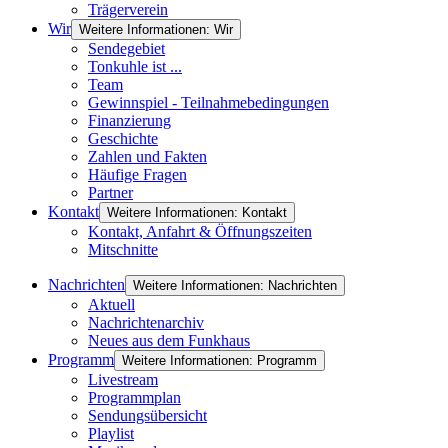
Trägerverein
Wir
Weitere Informationen: Wir
Sendegebiet
Tonkuhle ist ...
Team
Gewinnspiel - Teilnahmebedingungen
Finanzierung
Geschichte
Zahlen und Fakten
Häufige Fragen
Partner
Kontakt
Weitere Informationen: Kontakt
Kontakt, Anfahrt & Öffnungszeiten
Mitschnitte
Nachrichten
Weitere Informationen: Nachrichten
Aktuell
Nachrichtenarchiv
Neues aus dem Funkhaus
Programm
Weitere Informationen: Programm
Livestream
Programmplan
Sendungsübersicht
Playlist