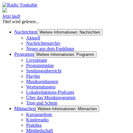
Jetzt läuft
Titel wird gelesen...
Nachrichten
Weitere Informationen: Nachrichten
Aktuell
Nachrichtenarchiv
Neues aus dem Funkhaus
Programm
Weitere Informationen: Programm
Livestream
Programmplan
Sendungsübersicht
Playlist
Musiksendungen
Wortsendungen
Lokalredaktions-Podcasts
Über das Musikprogramm
Trug und Schein
Mitmachen
Weitere Informationen: Mitmachen
Kursangebote
Kinderradio
Praktika
Mitgliedschaft