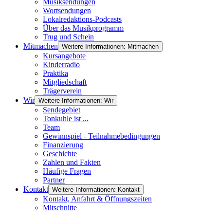
Musiksendungen
Wortsendungen
Lokalredaktions-Podcasts
Über das Musikprogramm
Trug und Schein
Mitmachen
Weitere Informationen: Mitmachen
Kursangebote
Kinderradio
Praktika
Mitgliedschaft
Trägerverein
Wir
Weitere Informationen: Wir
Sendegebiet
Tonkuhle ist ...
Team
Gewinnspiel - Teilnahmebedingungen
Finanzierung
Geschichte
Zahlen und Fakten
Häufige Fragen
Partner
Kontakt
Weitere Informationen: Kontakt
Kontakt, Anfahrt & Öffnungszeiten
Mitschnitte