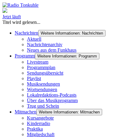
Jetzt läuft
Titel wird gelesen...
Nachrichten
Weitere Informationen: Nachrichten
Aktuell
Nachrichtenarchiv
Neues aus dem Funkhaus
Programm
Weitere Informationen: Programm
Livestream
Programmplan
Sendungsübersicht
Playlist
Musiksendungen
Wortsendungen
Lokalredaktions-Podcasts
Über das Musikprogramm
Trug und Schein
Mitmachen
Weitere Informationen: Mitmachen
Kursangebote
Kinderradio
Praktika
Mitgliedschaft