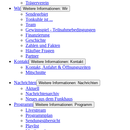
Trägerverein
Wir
Weitere Informationen: Wir
Sendegebiet
Tonkuhle ist ...
Team
Gewinnspiel - Teilnahmebedingungen
Finanzierung
Geschichte
Zahlen und Fakten
Häufige Fragen
Partner
Kontakt
Weitere Informationen: Kontakt
Kontakt, Anfahrt & Öffnungszeiten
Mitschnitte
Nachrichten
Weitere Informationen: Nachrichten
Aktuell
Nachrichtenarchiv
Neues aus dem Funkhaus
Programm
Weitere Informationen: Programm
Livestream
Programmplan
Sendungsübersicht
Playlist