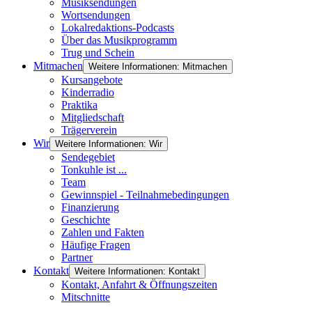
Musiksendungen
Wortsendungen
Lokalredaktions-Podcasts
Über das Musikprogramm
Trug und Schein
Mitmachen
Weitere Informationen: Mitmachen
Kursangebote
Kinderradio
Praktika
Mitgliedschaft
Trägerverein
Wir
Weitere Informationen: Wir
Sendegebiet
Tonkuhle ist ...
Team
Gewinnspiel - Teilnahmebedingungen
Finanzierung
Geschichte
Zahlen und Fakten
Häufige Fragen
Partner
Kontakt
Weitere Informationen: Kontakt
Kontakt, Anfahrt & Öffnungszeiten
Mitschnitte