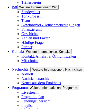
Trägerverein
Wir
Weitere Informationen: Wir
Sendegebiet
Tonkuhle ist ...
Team
Gewinnspiel - Teilnahmebedingungen
Finanzierung
Geschichte
Zahlen und Fakten
Häufige Fragen
Partner
Kontakt
Weitere Informationen: Kontakt
Kontakt, Anfahrt & Öffnungszeiten
Mitschnitte
Nachrichten
Weitere Informationen: Nachrichten
Aktuell
Nachrichtenarchiv
Neues aus dem Funkhaus
Programm
Weitere Informationen: Programm
Livestream
Programmplan
Sendungsübersicht
Playlist