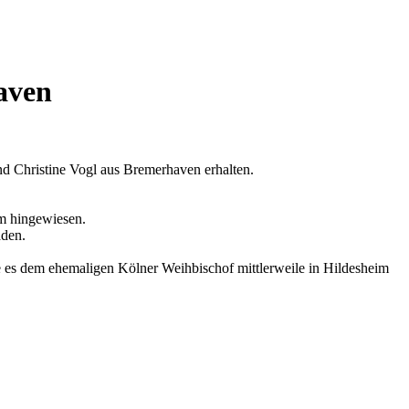
aven
d Christine Vogl aus Bremerhaven erhalten.
um hingewiesen.
aden.
 wie es dem ehemaligen Kölner Weihbischof mittlerweile in Hildesheim