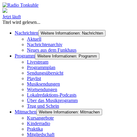
Jetzt läuft
Titel wird gelesen...
Nachrichten
Weitere Informationen: Nachrichten
Aktuell
Nachrichtenarchiv
Neues aus dem Funkhaus
Programm
Weitere Informationen: Programm
Livestream
Programmplan
Sendungsübersicht
Playlist
Musiksendungen
Wortsendungen
Lokalredaktions-Podcasts
Über das Musikprogramm
Trug und Schein
Mitmachen
Weitere Informationen: Mitmachen
Kursangebote
Kinderradio
Praktika
Mitgliedschaft