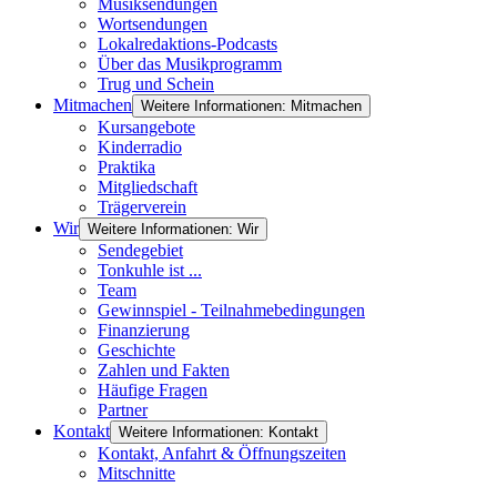
Musiksendungen
Wortsendungen
Lokalredaktions-Podcasts
Über das Musikprogramm
Trug und Schein
Mitmachen
Weitere Informationen: Mitmachen
Kursangebote
Kinderradio
Praktika
Mitgliedschaft
Trägerverein
Wir
Weitere Informationen: Wir
Sendegebiet
Tonkuhle ist ...
Team
Gewinnspiel - Teilnahmebedingungen
Finanzierung
Geschichte
Zahlen und Fakten
Häufige Fragen
Partner
Kontakt
Weitere Informationen: Kontakt
Kontakt, Anfahrt & Öffnungszeiten
Mitschnitte