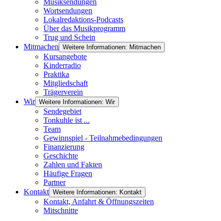
Musiksendungen
Wortsendungen
Lokalredaktions-Podcasts
Über das Musikprogramm
Trug und Schein
Mitmachen
Weitere Informationen: Mitmachen
Kursangebote
Kinderradio
Praktika
Mitgliedschaft
Trägerverein
Wir
Weitere Informationen: Wir
Sendegebiet
Tonkuhle ist ...
Team
Gewinnspiel - Teilnahmebedingungen
Finanzierung
Geschichte
Zahlen und Fakten
Häufige Fragen
Partner
Kontakt
Weitere Informationen: Kontakt
Kontakt, Anfahrt & Öffnungszeiten
Mitschnitte