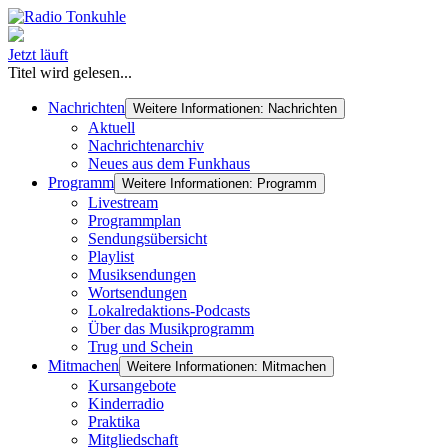
Jetzt läuft
Titel wird gelesen...
Nachrichten
Weitere Informationen: Nachrichten
Aktuell
Nachrichtenarchiv
Neues aus dem Funkhaus
Programm
Weitere Informationen: Programm
Livestream
Programmplan
Sendungsübersicht
Playlist
Musiksendungen
Wortsendungen
Lokalredaktions-Podcasts
Über das Musikprogramm
Trug und Schein
Mitmachen
Weitere Informationen: Mitmachen
Kursangebote
Kinderradio
Praktika
Mitgliedschaft