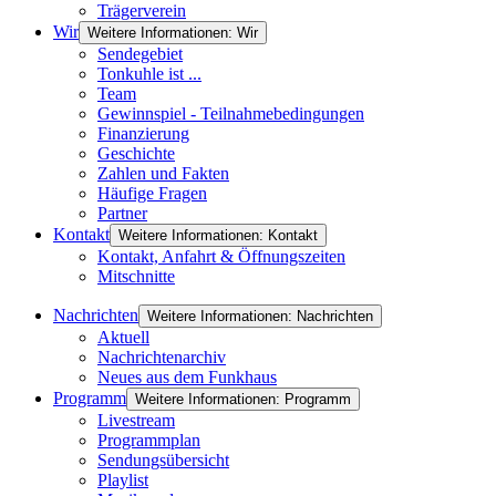
Trägerverein
Wir
Weitere Informationen: Wir
Sendegebiet
Tonkuhle ist ...
Team
Gewinnspiel - Teilnahmebedingungen
Finanzierung
Geschichte
Zahlen und Fakten
Häufige Fragen
Partner
Kontakt
Weitere Informationen: Kontakt
Kontakt, Anfahrt & Öffnungszeiten
Mitschnitte
Nachrichten
Weitere Informationen: Nachrichten
Aktuell
Nachrichtenarchiv
Neues aus dem Funkhaus
Programm
Weitere Informationen: Programm
Livestream
Programmplan
Sendungsübersicht
Playlist