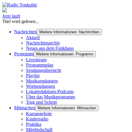
Jetzt läuft
Titel wird gelesen...
Nachrichten
Weitere Informationen: Nachrichten
Aktuell
Nachrichtenarchiv
Neues aus dem Funkhaus
Programm
Weitere Informationen: Programm
Livestream
Programmplan
Sendungsübersicht
Playlist
Musiksendungen
Wortsendungen
Lokalredaktions-Podcasts
Über das Musikprogramm
Trug und Schein
Mitmachen
Weitere Informationen: Mitmachen
Kursangebote
Kinderradio
Praktika
Mitgliedschaft