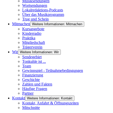
Musiksendungen
Wortsendungen
Lokalredaktions-Podcasts
Über das Musikprogramm
Trug und Schein
Mitmachen
Weitere Informationen: Mitmachen
Kursangebote
Kinderradio
Praktika
Mitgliedschaft
Trägerverein
Wir
Weitere Informationen: Wir
Sendegebiet
Tonkuhle ist ...
Team
Gewinnspiel - Teilnahmebedingungen
Finanzierung
Geschichte
Zahlen und Fakten
Häufige Fragen
Partner
Kontakt
Weitere Informationen: Kontakt
Kontakt, Anfahrt & Öffnungszeiten
Mitschnitte