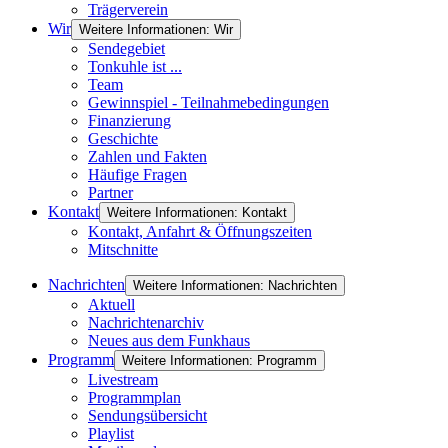
Trägerverein
Wir
Weitere Informationen: Wir
Sendegebiet
Tonkuhle ist ...
Team
Gewinnspiel - Teilnahmebedingungen
Finanzierung
Geschichte
Zahlen und Fakten
Häufige Fragen
Partner
Kontakt
Weitere Informationen: Kontakt
Kontakt, Anfahrt & Öffnungszeiten
Mitschnitte
Nachrichten
Weitere Informationen: Nachrichten
Aktuell
Nachrichtenarchiv
Neues aus dem Funkhaus
Programm
Weitere Informationen: Programm
Livestream
Programmplan
Sendungsübersicht
Playlist