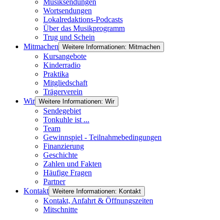
Musiksendungen
Wortsendungen
Lokalredaktions-Podcasts
Über das Musikprogramm
Trug und Schein
Mitmachen
Weitere Informationen: Mitmachen
Kursangebote
Kinderradio
Praktika
Mitgliedschaft
Trägerverein
Wir
Weitere Informationen: Wir
Sendegebiet
Tonkuhle ist ...
Team
Gewinnspiel - Teilnahmebedingungen
Finanzierung
Geschichte
Zahlen und Fakten
Häufige Fragen
Partner
Kontakt
Weitere Informationen: Kontakt
Kontakt, Anfahrt & Öffnungszeiten
Mitschnitte