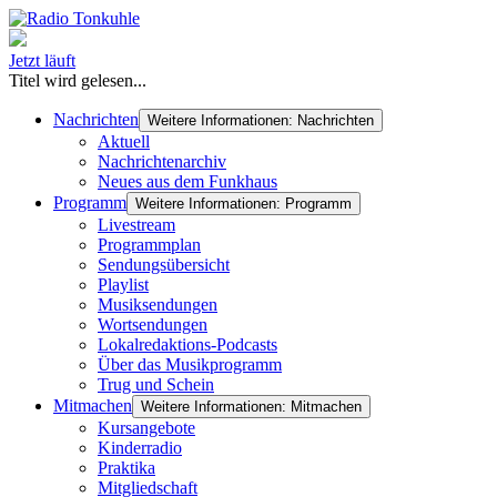
Jetzt läuft
Titel wird gelesen...
Nachrichten
Weitere Informationen: Nachrichten
Aktuell
Nachrichtenarchiv
Neues aus dem Funkhaus
Programm
Weitere Informationen: Programm
Livestream
Programmplan
Sendungsübersicht
Playlist
Musiksendungen
Wortsendungen
Lokalredaktions-Podcasts
Über das Musikprogramm
Trug und Schein
Mitmachen
Weitere Informationen: Mitmachen
Kursangebote
Kinderradio
Praktika
Mitgliedschaft