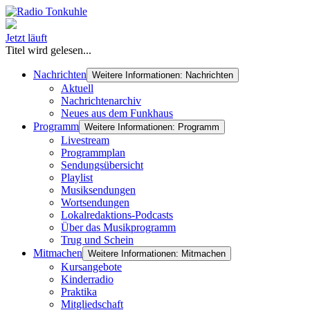
Jetzt läuft
Titel wird gelesen...
Nachrichten
Weitere Informationen: Nachrichten
Aktuell
Nachrichtenarchiv
Neues aus dem Funkhaus
Programm
Weitere Informationen: Programm
Livestream
Programmplan
Sendungsübersicht
Playlist
Musiksendungen
Wortsendungen
Lokalredaktions-Podcasts
Über das Musikprogramm
Trug und Schein
Mitmachen
Weitere Informationen: Mitmachen
Kursangebote
Kinderradio
Praktika
Mitgliedschaft