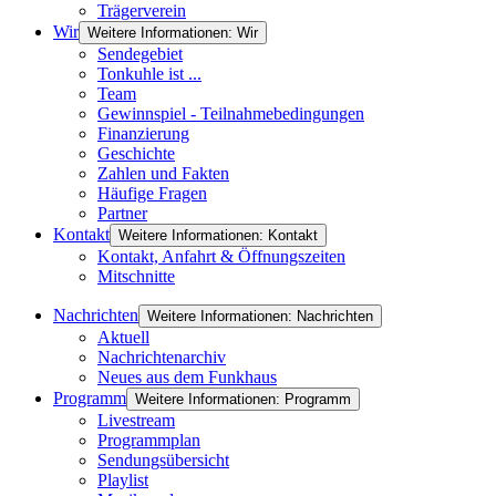
Trägerverein
Wir
Weitere Informationen: Wir
Sendegebiet
Tonkuhle ist ...
Team
Gewinnspiel - Teilnahmebedingungen
Finanzierung
Geschichte
Zahlen und Fakten
Häufige Fragen
Partner
Kontakt
Weitere Informationen: Kontakt
Kontakt, Anfahrt & Öffnungszeiten
Mitschnitte
Nachrichten
Weitere Informationen: Nachrichten
Aktuell
Nachrichtenarchiv
Neues aus dem Funkhaus
Programm
Weitere Informationen: Programm
Livestream
Programmplan
Sendungsübersicht
Playlist