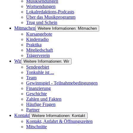
Musiksendungen
Wortsendungen
Lokalredaktions-Podcasts
Über das Musikprogramm
Trug und Schein
Mitmachen
Weitere Informationen: Mitmachen
Kursangebote
Kinderradio
Praktika
Mitgliedschaft
Trägerverein
Wir
Weitere Informationen: Wir
Sendegebiet
Tonkuhle ist ...
Team
Gewinnspiel - Teilnahmebedingungen
Finanzierung
Geschichte
Zahlen und Fakten
Häufige Fragen
Partner
Kontakt
Weitere Informationen: Kontakt
Kontakt, Anfahrt & Öffnungszeiten
Mitschnitte